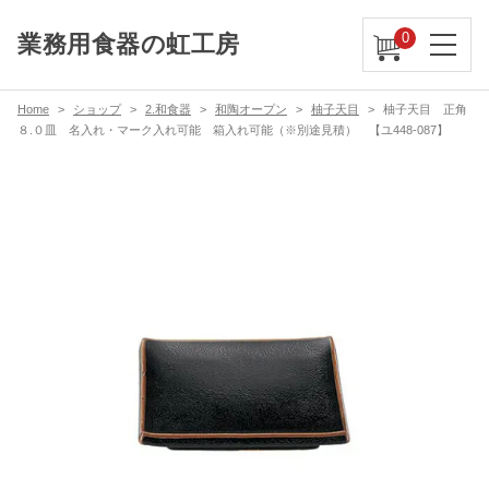
0
業務用食器の虹工房
Home
ショップ
2.和食器
和陶オープン
柚子天目
柚子天目 正角
８.０皿 名入れ・マーク入れ可能 箱入れ可能（※別途見積） 【ユ448-087】