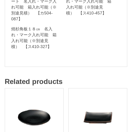
ート 名入れ・マーク入
れ・マーク入れ可能 箱
れ可能 箱入れ可能（※
入れ可能（※別途見
ク
別途見積） 【カ504-
積） 【ス410-457】
入
087】
れ
焼杉角板１８㎝ 名入
可
れ・マーク入れ可能 箱
入れ可能（※別途見
能
積） 【ス410-327】
箱
入
れ
Related products
可
能
（
※
別
途
見