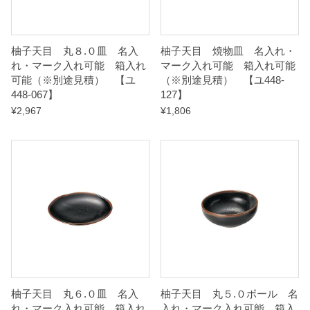
積
）
柚子天目 丸８.０皿 名入
柚子天目 焼物皿 名入れ・
れ・マーク入れ可能 箱入れ
マーク入れ可能 箱入れ可能
【
可能（※別途見積） 【ユ
（※別途見積） 【ユ448-
448-067】
127】
ユ
¥
2,967
¥
1,806
4
4
8
-
0
8
7
】
q
u
柚子天目 丸６.０皿 名入
柚子天目 丸５.０ボール 名
れ・マーク入れ可能 箱入れ
入れ・マーク入れ可能 箱入
a