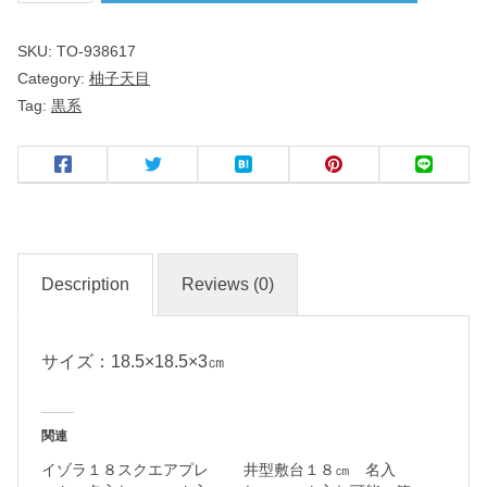
天
SKU:
TO-938617
目
Category:
柚子天目
Tag:
黒系
正
角
８
.
０
皿
Description
Reviews (0)
名
サイズ：18.5×18.5×3㎝
入
れ
・
関連
マ
イゾラ１８スクエアプレ
井型敷台１８㎝ 名入
ー