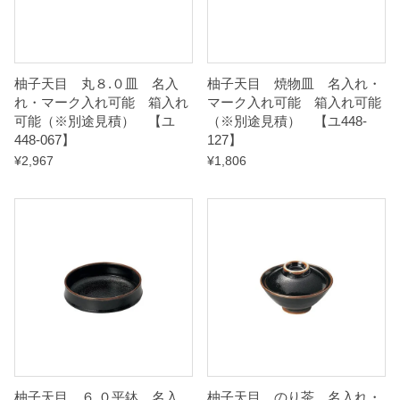
見
積
）
柚子天目 丸８.０皿 名入
柚子天目 焼物皿 名入れ・
れ・マーク入れ可能 箱入れ
マーク入れ可能 箱入れ可能
可能（※別途見積） 【ユ
（※別途見積） 【ユ448-
【
448-067】
127】
ユ
¥
2,967
¥
1,806
4
4
8
-
2
5
7
】
q
柚子天目 ６.０平鉢 名入
柚子天目 のり茶 名入れ・
u