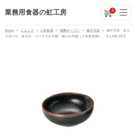
0
業務用食器の虹工房
Home
ショップ
2.和食器
和陶オープン
柚子天目
柚子天目 丸５.
０ボール 名入れ・マーク入れ可能 箱入れ可能（※別途見積） 【ユ448-257】