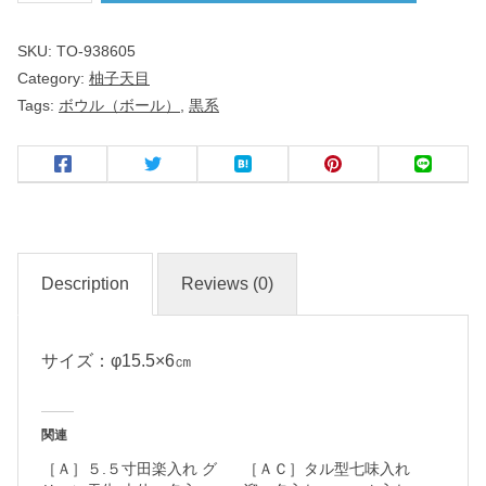
天
SKU:
TO-938605
目
Category:
柚子天目
Tags:
ボウル（ボール）
,
黒系
丸
５
.
０
ボ
ー
Description
Reviews (0)
ル
サイズ：φ15.5×6㎝
名
入
れ
関連
・
［Ａ］５.５寸田楽入れ グ
［ＡＣ］タル型七味入れ
マ