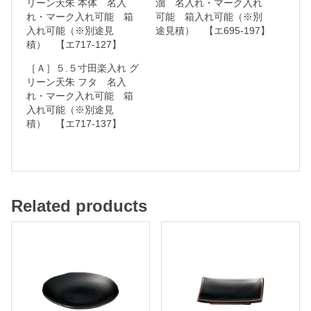
リーン天朱 本体 名入
溜 名入れ・マーク入れ
れ・マーク入れ可能 箱
可能 箱入れ可能（※別
ー
入れ可能（※別途見
途見積） 【エ695-197】
ク
積） 【エ717-127】
入
［Ａ］５.５寸田楽入れ グ
れ
リーン天朱 フタ 名入
れ・マーク入れ可能 箱
可
入れ可能（※別途見
能
積） 【エ717-137】
箱
入
れ
Related products
可
能
（
※
別
途