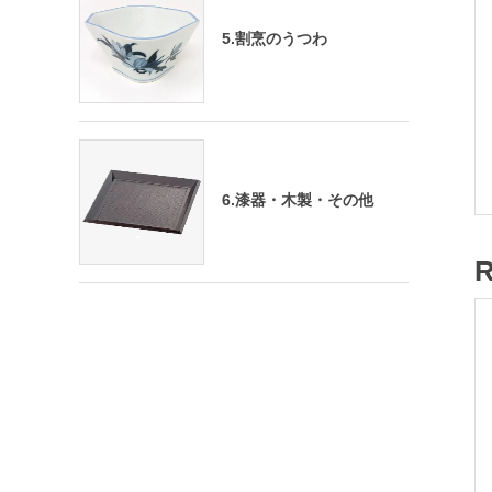
5.割烹のうつわ
6.漆器・木製・その他
R