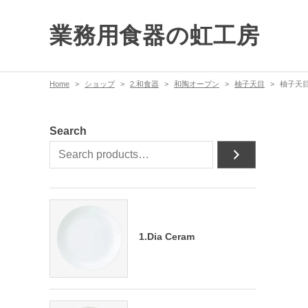
業務用食器の虹工房
Home
ショップ
2.和食器
和陶オープン
柚子天目
柚子天目
Search
1.Dia Ceram