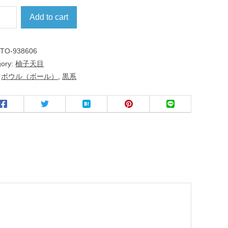
Add to cart
:
TO-938606
gory:
柚子天目
:
ボウル（ボール）
,
黒系