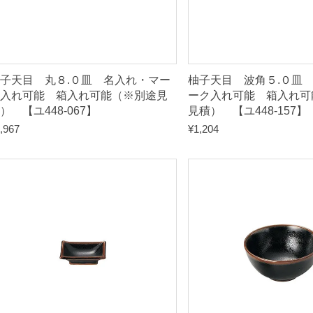
別
途
見
積
子天目 丸８.０皿 名入れ・マー
柚子天目 波角５.０皿
）
入れ可能 箱入れ可能（※別途見
ーク入れ可能 箱入れ可
） 【ユ448-067】
見積） 【ユ448-157】
,967
¥
1,204
【
ユ
4
4
8
-
2
6
7
】