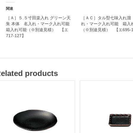
・
関連
マ
［Ａ］５.５寸田楽入れ グリーン天
［ＡＣ］タル型七味入れ溜
朱 本体 名入れ・マーク入れ可能
れ・マーク入れ可能 箱入
ー
箱入れ可能（※別途見積） 【エ
（※別途見積） 【エ695-1
ク
717-127】
入
れ
可
能
elated products
箱
入
れ
可
能
（
※