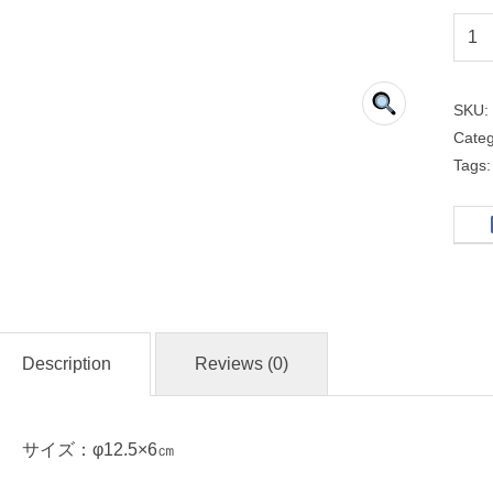
柚
子
天
SKU
目
Cate
Tags
丸
４
.
５
ボ
ー
Description
Reviews (0)
ル
名
サイズ：φ12.5×6㎝
入
れ