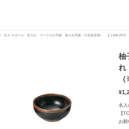
 丸４.５ボール 名入れ・マーク入れ可能 箱入れ可能（※別途見積） 【ユ448-267】
柚
れ
（
¥
1,
名入
【T
お願