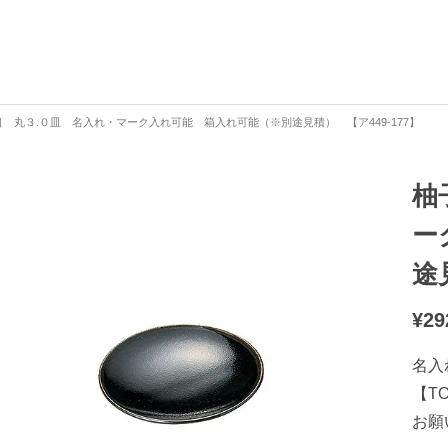
 丸３.０皿 名入れ・マーク入れ可能 箱入れ可能（※別途見積） 【ア449-177】
柚
ー
途
¥
29
名入
【T
お願