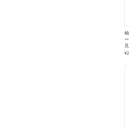
柚
ー
見
¥
2