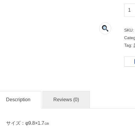
柚
子
天
SKU
目
Cate
Tag:
丸
３
.
０
皿
Description
Reviews (0)
名
入
れ
サイズ：φ9.8×1.7㎝
・
マ