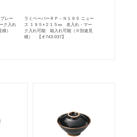
３プレー
ラミペーパーＲＰ－Ｎ１９５ ニュー
ーク入れ
ス １９５×２１５㎜ 名入れ・マー
途見積）
ク入れ可能 箱入れ可能（※別途見
積） 【オ743-037】