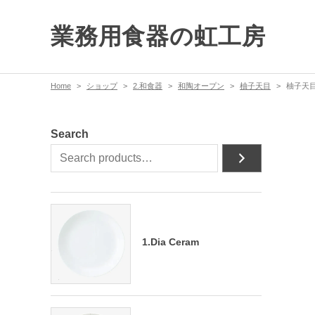
業務用食器の虹工房
Home
ショップ
2.和食器
和陶オープン
柚子天目
柚子天目
Search
1.Dia Ceram