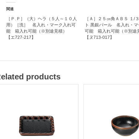
ー
関連
ク
［Ｐ.Ｐ］（大）ヘラ（５人～１０人
［Ａ］２５㎝角ＡＢＳ １/
用）［洗］ 名入れ・マーク入れ可
ト 黒銀パール 名入れ・マ
入
能 箱入れ可能（※別途見積）
可能 箱入れ可能（※別
れ
【エ727-217】
【ヌ713-017】
可
能
箱
elated products
入
れ
可
能
（
※
別
途