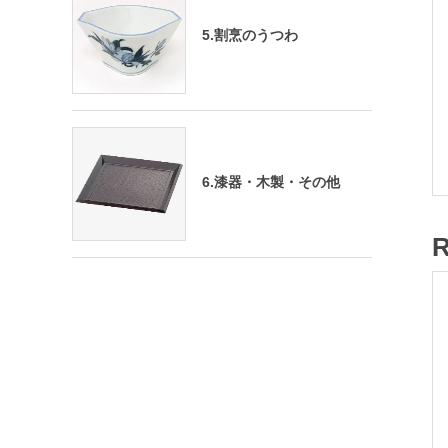
5.割烹のうつわ
6.漆器・木製・その他
R