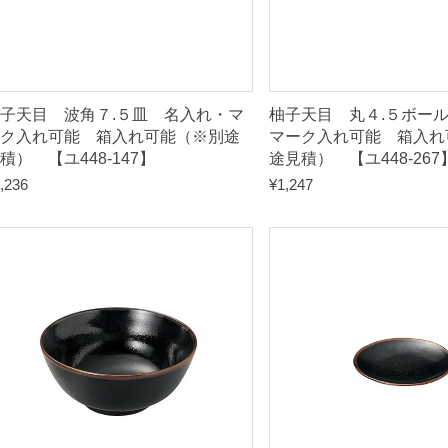
見
積
）
子天目 波角７.５皿 名入れ・マ
柚子天目 丸４.５ボー
【
ク入れ可能 箱入れ可能（※別途
マーク入れ可能 箱入れ
積） 【ユ448-147】
途見積） 【ユ448-267
ア
,236
¥
1,247
4
4
9
-
1
7
7
】
q
u