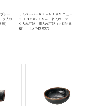
３プレー
ラミペーパーＲＰ－Ｎ１９５ ニュー
ーク入れ
ス １９５×２１５㎜ 名入れ・マー
途見積）
ク入れ可能 箱入れ可能（※別途見
積） 【オ743-037】