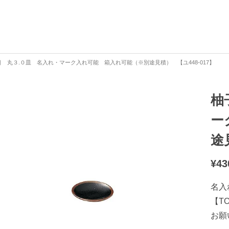
 丸３.０皿 名入れ・マーク入れ可能 箱入れ可能（※別途見積） 【ユ448-017】
柚
ー
途
¥
43
名入
【T
お願