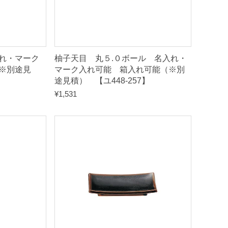
れ・マーク
柚子天目 丸５.０ボール 名入れ・
※別途見
マーク入れ可能 箱入れ可能（※別
途見積） 【ユ448-257】
¥
1,531