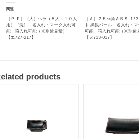
ー
関連
ク
［Ｐ.Ｐ］（大）ヘラ（５人～１０人
［Ａ］２５㎝角ＡＢＳ １/
用）［洗］ 名入れ・マーク入れ可
ト 黒銀パール 名入れ・マ
入
能 箱入れ可能（※別途見積）
可能 箱入れ可能（※別
れ
【エ727-217】
【ヌ713-017】
可
能
箱
elated products
入
れ
可
能
（
※
別
途