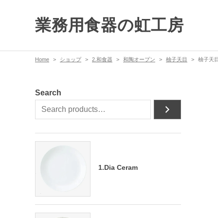
業務用食器の虹工房
Home
ショップ
2.和食器
和陶オープン
柚子天目
柚子天目
Search
1.Dia Ceram