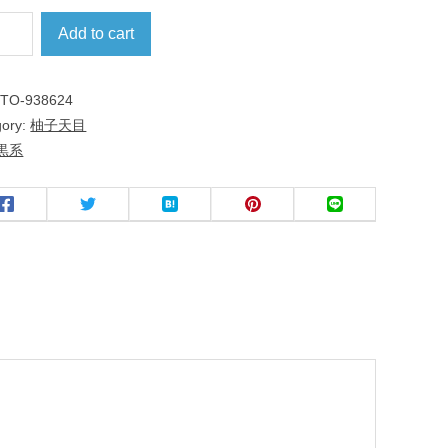
Add to cart
:
TO-938624
gory:
柚子天目
黒系