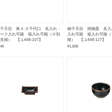
見
積
）
子天目 角４.０千代口 名入れ・
柚子天目 焼物皿 名入
【
ーク入れ可能 箱入れ可能（※別
入れ可能 箱入れ可能（
見積） 【ユ448-107】
積） 【ユ448-127】
ユ
46
¥
1,806
4
4
8
-
0
1
7
】
q
u