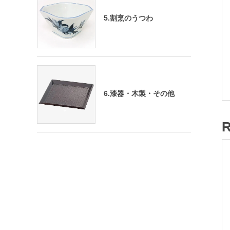
5.割烹のうつわ
6.漆器・木製・その他
R