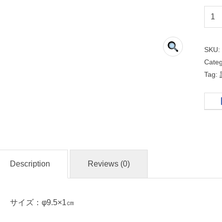
柚
子
天
SKU
目
Cate
Tag:
丸
３
.
０
皿
Description
Reviews (0)
名
入
れ
サイズ：φ9.5×1㎝
・
マ