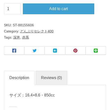
手
Add to cart
巻
丼
SKU:
ST-88155606
Category:
どんぶりセレクト400
上
Tags:
深丼
,
赤系
絵
付
反
１
６
Description
Reviews (0)
ｃ
ｍ
サイズ：16.4×8.6・850cc
深
丼