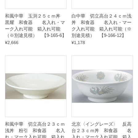
和風中華 玉渕２５ｃｍ丼
白中華 切立高台２４ｃｍ浅
【
黒耀 和食器 名入れ・マ
丼 和食器 名入れ・マー
9
ーク入れ可能 箱入れ可能
ク入れ可能 箱入れ可能（※
-
（※別途見積） 【9-165-6】
別途見積） 【9-166-12】
1
¥
2,666
¥
1,178
8
0
-
3
】
q
u
a
n
和風中華 切立高台２３ｃｍ
北京〈イングレーズ〉 反高
t
浅丼 粉引 和食器 名入
台２３ｃｍ丼 和食器 名
れ・マーク入れ可能 箱入れ
入れ・マーク入れ可能 箱入
i