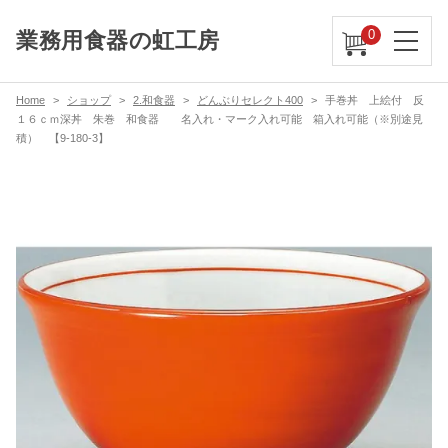
0
業務用食器の虹工房
Home
ショップ
2.和食器
どんぶりセレクト400
手巻丼 上絵付 反
１６ｃｍ深丼 朱巻 和食器 名入れ・マーク入れ可能 箱入れ可能（※別途見
積） 【9-180-3】