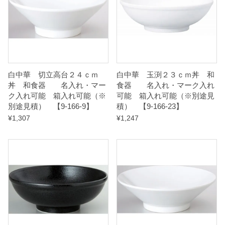
れ
可
能
箱
白中華 切立高台２４ｃｍ
白中華 玉渕２３ｃｍ丼 和
入
丼 和食器 名入れ・マー
食器 名入れ・マーク入れ
ク入れ可能 箱入れ可能（※
可能 箱入れ可能（※別途見
れ
別途見積） 【9-166-9】
積） 【9-166-23】
可
¥
1,307
¥
1,247
能
（
※
別
途
見
積
）