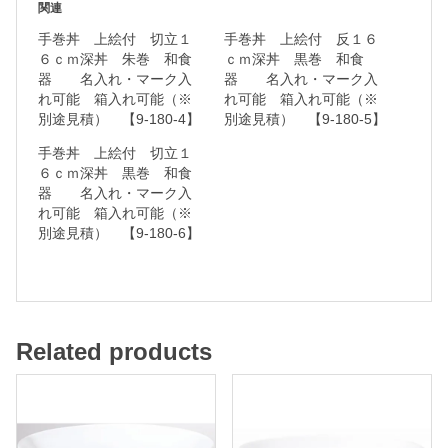
関連
朱
手巻丼 上絵付 切立１
手巻丼 上絵付 反１６
巻
６ｃｍ深丼 朱巻 和食
ｃｍ深丼 黒巻 和食
器 名入れ・マーク入
器 名入れ・マーク入
れ可能 箱入れ可能（※
れ可能 箱入れ可能（※
和
別途見積） 【9-180-4】
別途見積） 【9-180-5】
食
手巻丼 上絵付 切立１
器
６ｃｍ深丼 黒巻 和食
器 名入れ・マーク入
れ可能 箱入れ可能（※
別途見積） 【9-180-6】
名
入
れ
・
Related products
マ
ー
ク
入