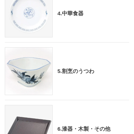
4.中華食器
5.割烹のうつわ
6.漆器・木製・その他