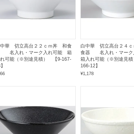
入
れ
可
能
箱
中華 切立高台２２ｃｍ丼 和食
白中華 切立高台２４ｃ
入
器 名入れ・マーク入れ可能 箱
食器 名入れ・マー
れ可能（※別途見積） 【9-167-
箱入れ可能（※別途見積）
れ
3】
166-12】
可
66
¥
1,178
能
（
※
別
途
見
積