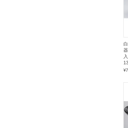
白
入
1
¥
7