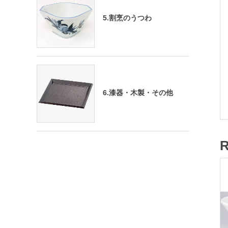
5.割烹のうつわ
6.漆器・木製・その他
R