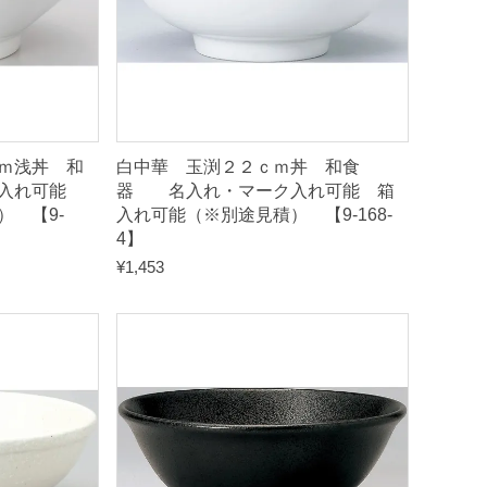
ｍ浅丼 和
白中華 玉渕２２ｃｍ丼 和食
ク入れ可能
器 名入れ・マーク入れ可能 箱
 【9-
入れ可能（※別途見積） 【9-168-
4】
¥
1,453