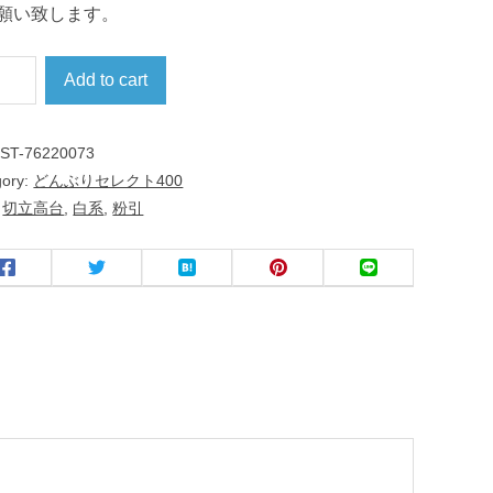
願い致します。
Add to cart
:
ST-76220073
gory:
どんぶりセレクト400
:
切立高台
,
白系
,
粉引