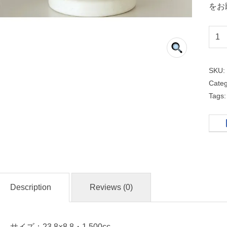
をお
和
風
中
SKU
華
Cate
Tags
切
立
高
台
２
４
Description
Reviews (0)
ｃ
ｍ
丼
サイズ：23.8×8.8・1,500cc