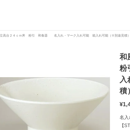
立高台２４ｃｍ丼 粉引 和食器 名入れ・マーク入れ可能 箱入れ可能（※別途見積） 【9
和
粉
入
積
¥
1,
名入
【S