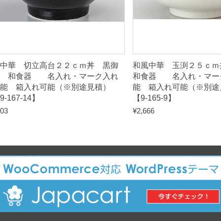
）
【
9
-
中華 切立高台２２ｃｍ丼 黒御
和風中華 玉渕２５ｃ
1
影 和食器 名入れ・マーク入れ
和食器 名入れ・マー
6
可能 箱入れ可能（※別途見積）
能 箱入れ可能（※別
9-167-14】
【9-165-9】
6
03
¥
2,666
-
1
1
】
q
u
a
n