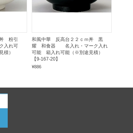
ｍ丼 粉引
和風中華 反高台２２ｃｍ丼 黒
ク入れ可
耀 和食器 名入れ・マーク入れ
途見積）
可能 箱入れ可能（※別途見積）
【9-167-20】
¥
886