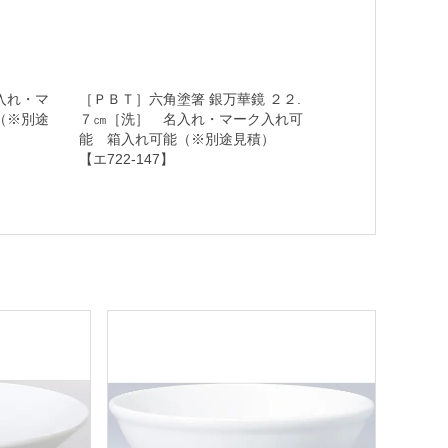
入れ・マ
［ＰＢＴ］六角塗箸 銀万華鏡 ２２.
（※別途
７㎝［洗］ 名入れ・マーク入れ可
能 箱入れ可能（※別途見積）
【エ722-147】