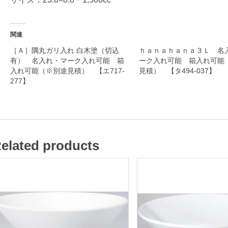
粉
引
関連
［Ａ］隅丸ガリ入れ 白木塗（切込
ｈａｎａｈａｎａ３Ｌ 名
有） 名入れ・マーク入れ可能 箱
ーク入れ可能 箱入れ可能
和
入れ可能（※別途見積） 【エ717-
見積） 【タ494-037】
食
277】
器
名
elated products
入
れ
・
マ
ー
ク