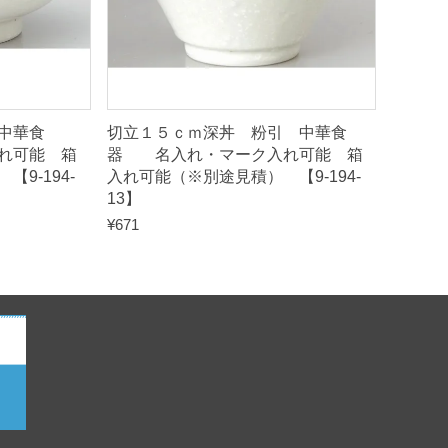
中華食
切立１５ｃｍ深丼 粉引 中華食
れ可能 箱
器 名入れ・マーク入れ可能 箱
9-194-
入れ可能（※別途見積） 【9-194-
13】
¥
671