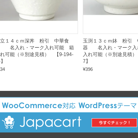
5
-
3
】
q
立１４ｃｍ深丼 粉引 中華食
玉渕１３ｃｍ鉢 粉引 
u
器 名入れ・マーク入れ可能 箱
器 名入れ・マーク入
a
れ可能（※別途見積） 【9-194-
入れ可能（※別途見積） 【
4】
7】
n
34
¥
396
t
i
t
y