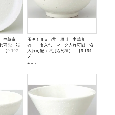
 中華食
玉渕１６ｃｍ丼 粉引 中華食
れ可能 箱
器 名入れ・マーク入れ可能 箱
9-192-
入れ可能（※別途見積） 【9-194-
5】
¥
576