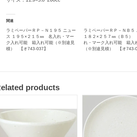
名
関連
入
ラミペーパーＲＰ－Ｎ１９５ ニュー
ラミペーパーＲＰ－ＮＢ５ 
ス １９５×２１５㎜ 名入れ・マー
１８２×２５７㎜（Ｂ５）
れ
ク入れ可能 箱入れ可能（※別途見
れ・マーク入れ可能 箱入
・
積） 【オ743-037】
（※別途見積） 【オ743-0
マ
ー
ク
入
elated products
れ
可
能
箱
入