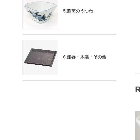
5.割烹のうつわ
6.漆器・木製・その他
R