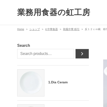
業務用食器の虹工房
Home
ショップ
4.中華食器
和風中華 粉引
反１２ｃｍ碗 粉
Search
1.Dia Ceram