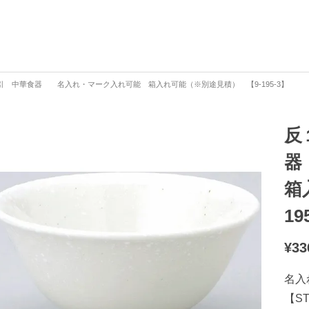
引 中華食器 名入れ・マーク入れ可能 箱入れ可能（※別途見積） 【9-195-3】
反
器
箱
19
¥
33
名入
【S