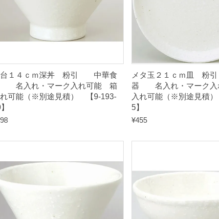
れ
可
能
（
※
別
高台１４ｃｍ深丼 粉引 中華食
メタ玉２１ｃｍ皿 粉引
途
器 名入れ・マーク入れ可能 箱
器 名入れ・マーク入
れ可能（※別途見積） 【9-193-
入れ可能（※別途見積） 【
見
0】
5】
積
98
¥
455
）
【
9
-
1
9