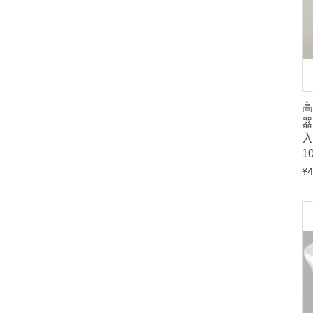
入
1
¥
4