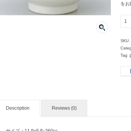
をお
反
１
２
SKU
ｃ
Cate
ｍ
Tag:
碗
粉
引
中
Description
Reviews (0)
華
食
器
サイズ：11.9×5.8･260cc