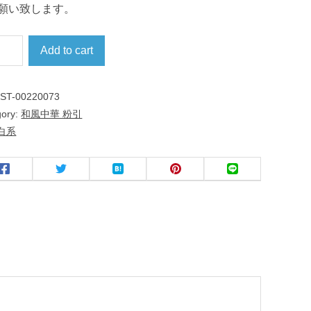
願い致します。
Add to cart
:
ST-00220073
gory:
和風中華 粉引
白系