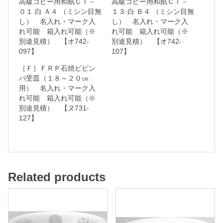
高級コピー用和紙ＣＴ－
高級コピー用和紙ＣＴ－
０１ 白 Ａ４ （ミシン目無
１３ 白 Ｂ４ （ミシン目無
し） 名入れ・マーク入
し） 名入れ・マーク入
れ可能 箱入れ可能（※
れ可能 箱入れ可能（※
名
別途見積） 【オ742-
別途見積） 【オ742-
入
097】
107】
れ
［Ｆ］ＦＲＰ石焼ビビン
バ受皿（１８～２０㎝
・
用） 名入れ・マーク入
マ
れ可能 箱入れ可能（※
ー
別途見積） 【ヌ731-
127】
ク
入
れ
可
Related products
能
箱
入