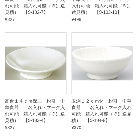
れ可能 箱入れ可能（※別途
入れ可能 箱入れ可能（※別
1
見積） 【9-192-7】
途見積） 【9-193-10】
3
¥
327
¥
498
】
q
u
a
n
t
i
t
y
高台１４ｃｍ深皿 粉引 中
玉渕１２ｃｍ鉢 粉引 中華
華食器 名入れ・マーク入
食器 名入れ・マーク入れ
れ可能 箱入れ可能（※別途
可能 箱入れ可能（※別途見
見積） 【9-193-4】
積） 【9-194-8】
¥
327
¥
370