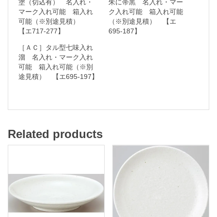
塗（切込有） 名入れ・
朱に帯黒 名入れ・マー
マーク入れ可能 箱入れ
ク入れ可能 箱入れ可能
名
可能（※別途見積）
（※別途見積） 【エ
入
【エ717-277】
695-187】
れ
［ＡＣ］タル型七味入れ
・
溜 名入れ・マーク入れ
可能 箱入れ可能（※別
マ
途見積） 【エ695-197】
ー
ク
入
れ
Related products
可
能
箱
入
れ
可