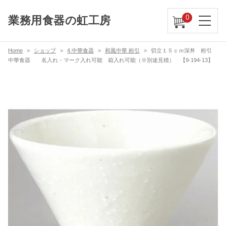
0
業務用食器の虹工房
Home
ショップ
4.中華食器
和風中華 粉引
切立１５ｃｍ深丼 粉引
中華食器 名入れ・マーク入れ可能 箱入れ可能（※別途見積） 【9-194-13】