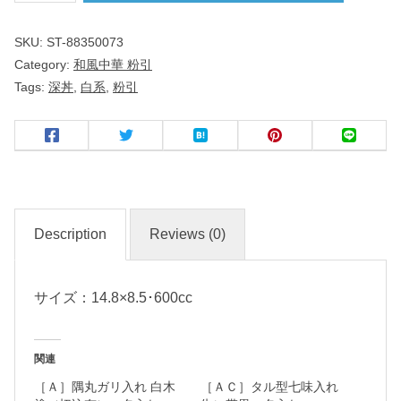
１
SKU:
ST-88350073
５
Category:
和風中華 粉引
ｃ
Tags:
深丼
,
白系
,
粉引
ｍ
深
丼
粉
引
Description
Reviews (0)
中
サイズ：14.8×8.5･600cc
華
食
器
関連
［Ａ］隅丸ガリ入れ 白木
［ＡＣ］タル型七味入れ