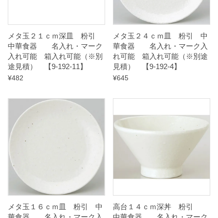
能
（
メタ玉２１ｃｍ深皿 粉引
メタ玉２４ｃｍ皿 粉引 中
※
中華食器 名入れ・マーク
華食器 名入れ・マーク入
別
入れ可能 箱入れ可能（※別
れ可能 箱入れ可能（※別途
途見積） 【9-192-11】
見積） 【9-192-4】
途
¥
482
¥
645
見
積
）
【
9
-
1
9
4
メタ玉１６ｃｍ皿 粉引 中
高台１４ｃｍ深丼 粉引
華食器 名入れ・マーク入
中華食器 名入れ・マーク
-