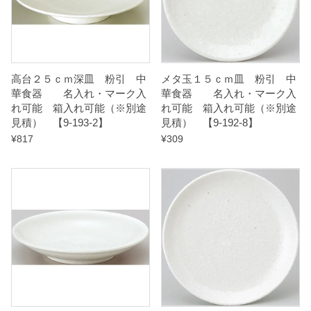
能
（
※
別
高台２５ｃｍ深皿 粉引 中
メタ玉１５ｃｍ皿 粉引 中
華食器 名入れ・マーク入
華食器 名入れ・マーク入
途
れ可能 箱入れ可能（※別途
れ可能 箱入れ可能（※別途
見
見積） 【9-193-2】
見積） 【9-192-8】
積
¥
817
¥
309
）
【
9
-
1
9
4
-