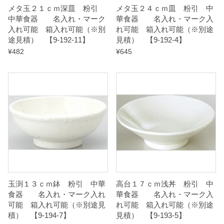
メタ玉２１ｃｍ深皿 粉引
メタ玉２４ｃｍ皿 粉引 中
1
中華食器 名入れ・マーク
華食器 名入れ・マーク入
4
入れ可能 箱入れ可能（※別
れ可能 箱入れ可能（※別途
途見積） 【9-192-11】
見積） 【9-192-4】
】
¥
482
¥
645
q
u
a
n
t
i
t
y
玉渕１３ｃｍ鉢 粉引 中華
高台１７ｃｍ浅丼 粉引 中
食器 名入れ・マーク入れ
華食器 名入れ・マーク入
可能 箱入れ可能（※別途見
れ可能 箱入れ可能（※別途
積） 【9-194-7】
見積） 【9-193-5】