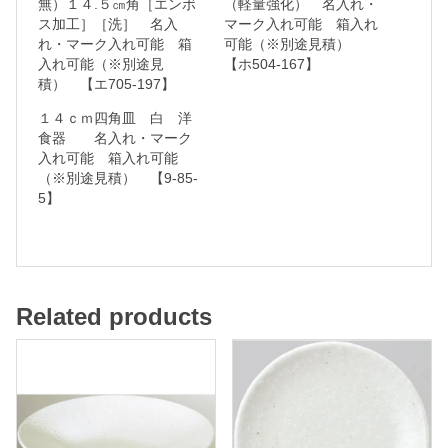
無）１４.５㎝角［エンボ
（軽量強化） 名入れ・
ス加工］［洗］ 名入
マーク入れ可能 箱入れ
名
れ・マーク入れ可能 箱
可能（※別途見積）
入
入れ可能（※別途見
【ホ504-167】
れ
積） 【エ705-197】
・
１４ｃｍ四角皿 白 洋
食器 名入れ・マーク
マ
入れ可能 箱入れ可能
ー
（※別途見積） 【9-85-
ク
5】
入
れ
可
能
Related products
箱
入
れ
可