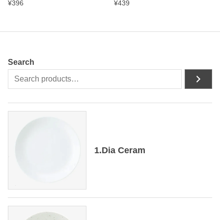
¥
396
¥
439
Search
1.Dia Ceram