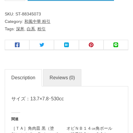
１
SKU:
ST-88345073
４
Category:
和風中華 粉引
ｃ
Tags:
深丼
,
白系
,
粉引
ｍ
深
丼
粉
引
Description
Reviews (0)
中
サイズ：13.7×7.8･530cc
華
食
器
関連
［ＴＡ］角肉皿 黒（塗
オビＮＢ１４㎝角ボール