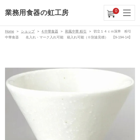
0
業務用食器の虹工房
Home
ショップ
4.中華食器
和風中華 粉引
切立１４ｃｍ深丼 粉引
中華食器 名入れ・マーク入れ可能 箱入れ可能（※別途見積） 【9-194-14】