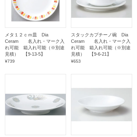
※
別
途
見
メタ１２ｃｍ皿 Dia
スタックカプチーノ碗 Dia
Ceram 名入れ・マーク入
Ceram 名入れ・マーク入
積
れ可能 箱入れ可能（※別途
れ可能 箱入れ可能（※別途
）
見積） 【9-13-5】
見積） 【9-6-21】
¥
739
¥
653
【
9
-
2
1
1
-
1
6