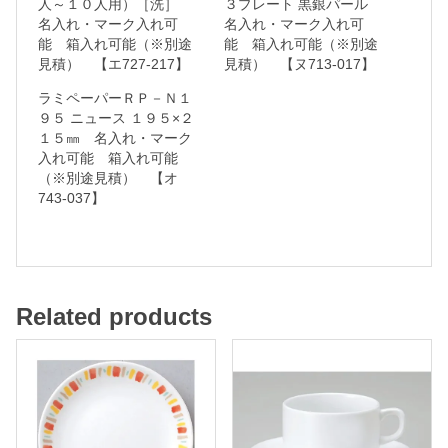
人～１０人用）［洗］
３プレート 黒銀パール
名入れ・マーク入れ可
名入れ・マーク入れ可
れ
能 箱入れ可能（※別途
能 箱入れ可能（※別途
・
見積） 【エ727-217】
見積） 【ヌ713-017】
マ
ラミペーパーＲＰ－Ｎ１
ー
９５ ニュース １９５×２
１５㎜ 名入れ・マーク
ク
入れ可能 箱入れ可能
入
（※別途見積） 【オ
れ
743-037】
可
能
箱
Related products
入
れ
可
能
（