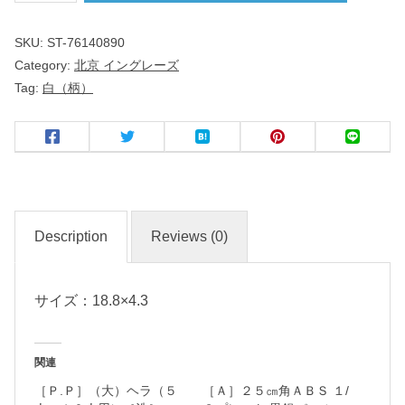
高
SKU:
ST-76140890
台
Category:
北京 イングレーズ
１
Tag:
白（柄）
９
ｃ
ｍ
皿
中
Description
Reviews (0)
華
食
サイズ：18.8×4.3
器
関連
名
［Ｐ.Ｐ］（大）ヘラ（５
［Ａ］２５㎝角ＡＢＳ １/
入