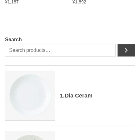
¥
1,187
¥
1,892
Search
1.Dia Ceram