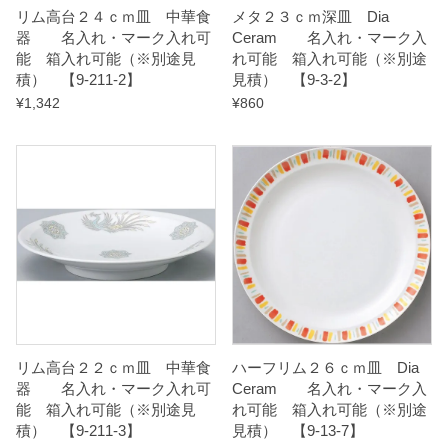
リム高台２４ｃｍ皿 中華食
メタ２３ｃｍ深皿 Dia
】
器 名入れ・マーク入れ可
Ceram 名入れ・マーク入
q
能 箱入れ可能（※別途見
れ可能 箱入れ可能（※別途
積） 【9-211-2】
見積） 【9-3-2】
u
¥
1,342
¥
860
a
n
t
i
t
y
リム高台２２ｃｍ皿 中華食
ハーフリム２６ｃｍ皿 Dia
器 名入れ・マーク入れ可
Ceram 名入れ・マーク入
能 箱入れ可能（※別途見
れ可能 箱入れ可能（※別途
積） 【9-211-3】
見積） 【9-13-7】