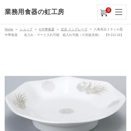
0
業務用食器の虹工房
Home
ショップ
4.中華食器
北京 イングレーズ
八角高台１９ｃｍ皿
中華食器 名入れ・マーク入れ可能 箱入れ可能（※別途見積） 【9-211-16】