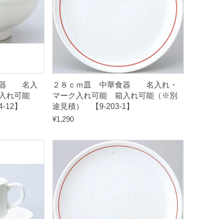
食器 名入
２８ｃｍ皿 中華食器 名入れ・
入れ可能
マーク入れ可能 箱入れ可能（※別
-12】
途見積） 【9-203-1】
¥
1,290