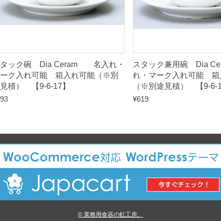
4
-
1
8
】
タック碗 Dia Ceram 名入れ・
スタック兼用碗 Dia C
q
ーク入れ可能 箱入れ可能（※別
れ・マーク入れ可能 箱
見積） 【9-6-17】
（※別途見積） 【9-6-
u
93
¥
619
a
n
t
i
t
y
© 業務用食器の虹工房。