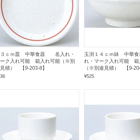
れ
可
能
（
※
別
１３ｃｍ皿 中華食器 名入れ・
玉渕１４ｃｍ鉢 中華
途
ーク入れ可能 箱入れ可能（※別
れ・マーク入れ可能 箱
見
見積） 【9-203-8】
（※別途見積） 【9-204
積
36
¥
525
）
【
9
-
2
0