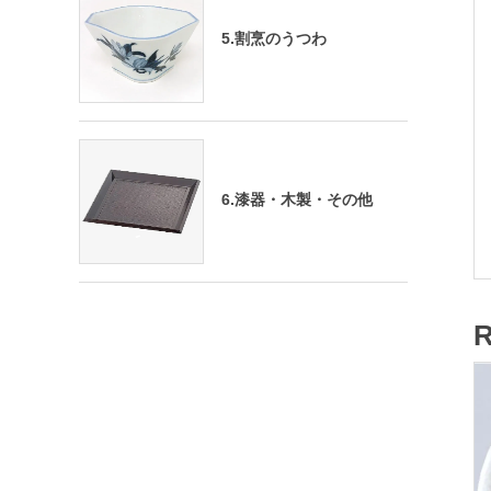
5.割烹のうつわ
6.漆器・木製・その他
R