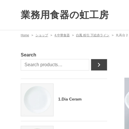
業務用食器の虹工房
Home
ショップ
4.中華食器
白鳳 粉引 下絵赤ライン
丸高台２
Search
1.Dia Ceram