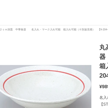
２ｃｍ深皿 中華食器 名入れ・マーク入れ可能 箱入れ可能（※別途見積） 【9-204-
丸
器
箱
20
¥
98
名入
【S