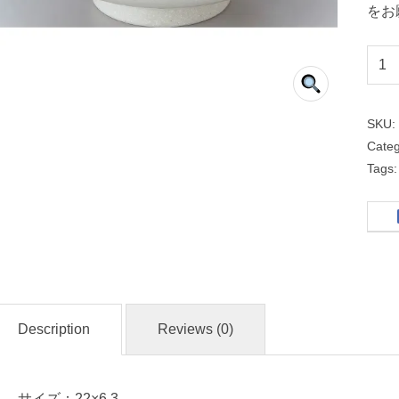
をお
丸
高
台
SKU
２
Cate
２
Tags
ｃ
ｍ
深
皿
中
Description
Reviews (0)
華
食
器
サイズ：22×6.3