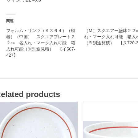
名
関連
入
フォルム・リンツ（Ｋ３６４）（磁
［Ｍ］スクエアー盛鉢２２
器）（中国） スクエアプレート２
れ・マーク入れ可能 箱入
れ
２㎝ 名入れ・マーク入れ可能 箱
（※別途見積） 【ヌ720-3
・
入れ可能（※別途見積） 【イ567-
マ
427】
ー
ク
入
れ
elated products
可
能
箱
入