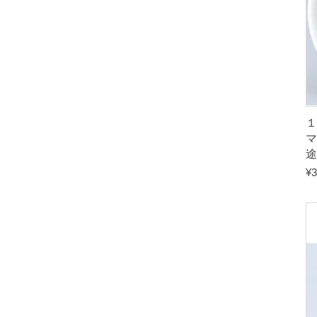
マ
途
¥
3