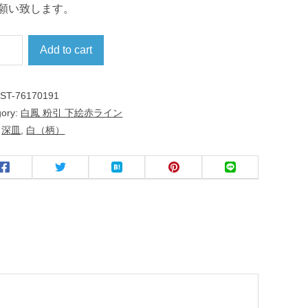
願い致します。
Add to cart
:
ST-76170191
gory:
白鳳 粉引 下絵赤ライン
:
深皿
,
白（柄）