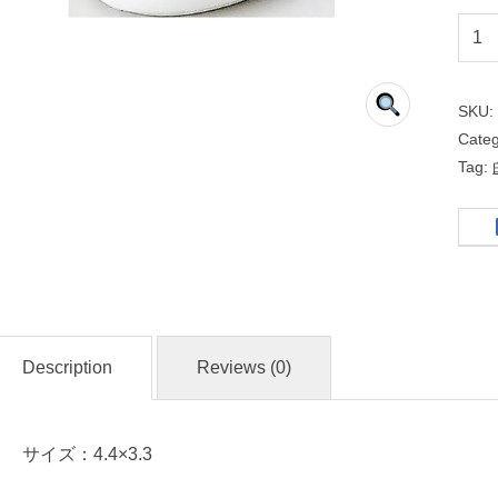
丸
型
SKU
白
Cate
Tag:
和
食
器
名
Description
Reviews (0)
入
れ
・
サイズ：4.4×3.3
マ
ー