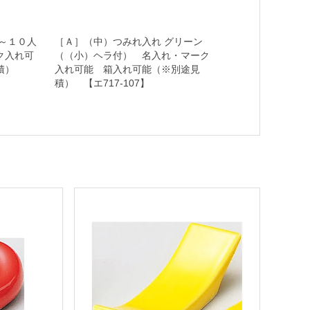
～１０人
［Ａ］（中）つみれ入れ グリーン
ク入れ可
（（小）ヘラ付） 名入れ・マーク
見積）
入れ可能 箱入れ可能（※別途見
積） 【エ717-107】