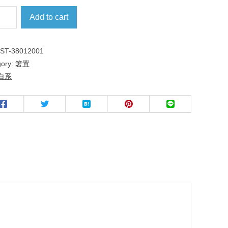
Add to cart
:
ST-38012001
gory:
箸置
白系