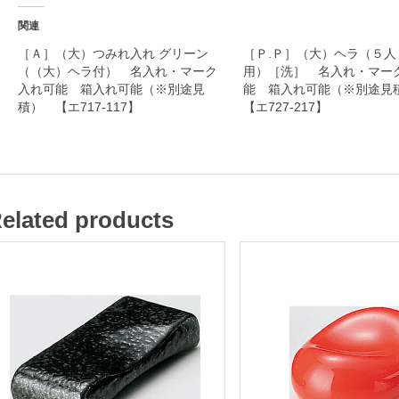
ク
関連
入
［Ａ］（大）つみれ入れ グリーン
［Ｐ.Ｐ］（大）ヘラ（５人
（（大）ヘラ付） 名入れ・マーク
用）［洗］ 名入れ・マー
れ
入れ可能 箱入れ可能（※別途見
能 箱入れ可能（※別途
可
積） 【エ717-117】
【エ727-217】
能
箱
入
elated products
れ
可
能
（
※
別
途
見