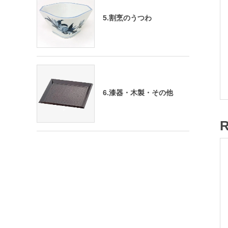
5.割烹のうつわ
6.漆器・木製・その他
R