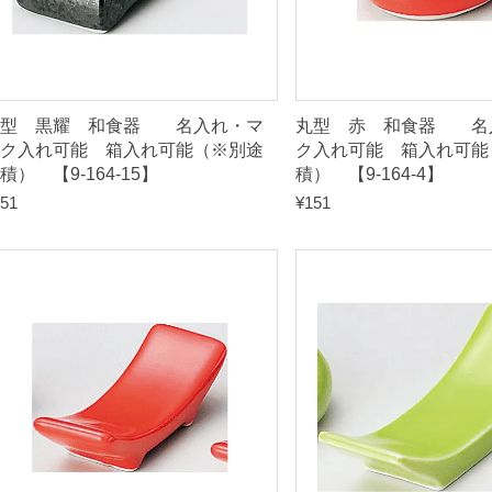
積
）
【
箱型 黒耀 和食器 名入れ・マ
丸型 赤 和食器 名
9
ク入れ可能 箱入れ可能（※別途
ク入れ可能 箱入れ可能
積） 【9-164-15】
積） 【9-164-4】
-
51
¥
151
1
6
4
-
1
】
q
u
a
n