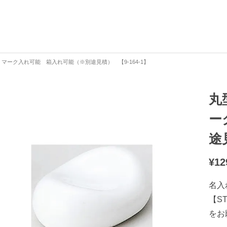
ーク入れ可能 箱入れ可能（※別途見積） 【9-164-1】
丸
ー
途
¥
12
名入
【S
をお