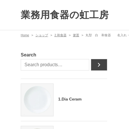
業務用食器の虹工房
Home
ショップ
2.和食器
箸置
丸型 白 和食器 名入れ・マ
Search
1.Dia Ceram