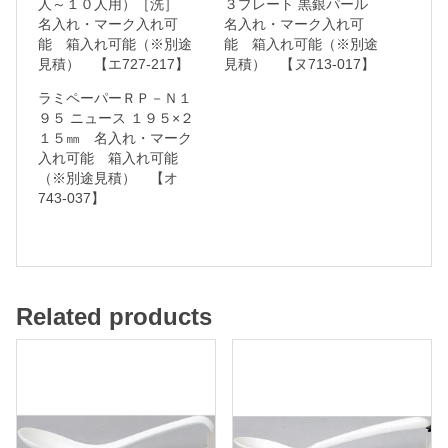
人～１０人用）［洗］
３プレート 黒銀パール
名入れ・マーク入れ可
名入れ・マーク入れ可
れ
能 箱入れ可能（※別途
能 箱入れ可能（※別途
可
見積） 【エ727-217】
見積） 【ヌ713-017】
能
ラミペーパーＲＰ－Ｎ１
９５ ニュース １９５×２
１５㎜ 名入れ・マーク
箱
入れ可能 箱入れ可能
入
（※別途見積） 【オ
れ
743-037】
可
能
（
※
Related products
別
途
見
積
）