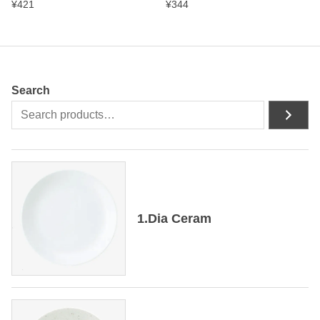
¥
421
¥
344
Search
1.Dia Ceram