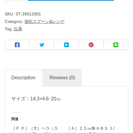
ジ
SKU:
ST-39012001
Category:
強化スプーン&レンゲ
中
Tag:
白系
華
食
器
名
Description
Reviews (0)
入
れ
サイズ：14.3×4.6･20㏄
・
マ
ー
関連
ク
［Ｐ.Ｐ］（大）ヘラ（５
［Ａ］２５㎝角ＡＢＳ １/
入