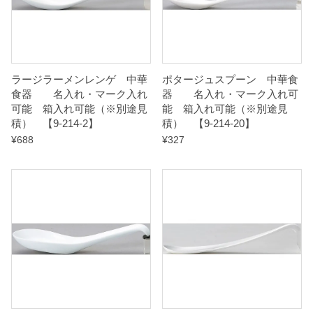
【
9
-
ラージラーメンレンゲ 中華
ポタージュスプーン 中華食
食器 名入れ・マーク入れ
器 名入れ・マーク入れ可
2
可能 箱入れ可能（※別途見
能 箱入れ可能（※別途見
1
積） 【9-214-2】
積） 【9-214-20】
4
¥
688
¥
327
-
1
7
】
q
u
a
n
t