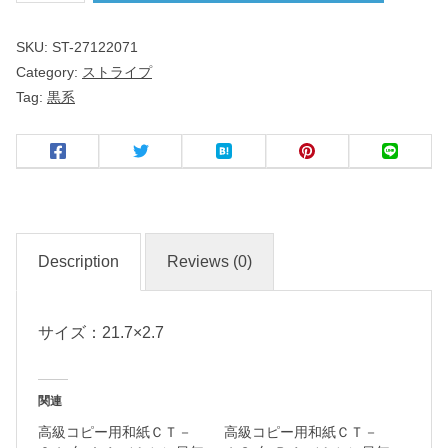
ド
SKU:
ST-27122071
リ
Category:
ストライプ
ム
Tag:
黒系
２
２
ｃ
ｍ
皿
Description
Reviews (0)
黒
耀
サイズ：21.7×2.7
洋
食
関連
器
高級コピー用和紙ＣＴ－
高級コピー用和紙ＣＴ－