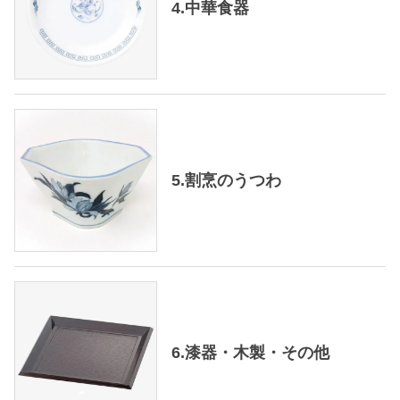
4.中華食器
5.割烹のうつわ
6.漆器・木製・その他