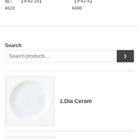
積） 【9-42-15】
【9-42-4】
¥
619
¥
498
Search
1.Dia Ceram