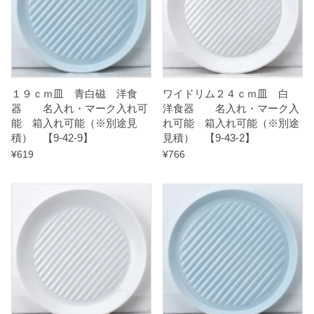
可
能
（
※
１９ｃｍ皿 青白磁 洋食
ワイドリム２４ｃｍ皿 白
別
器 名入れ・マーク入れ可
洋食器 名入れ・マーク入
途
能 箱入れ可能（※別途見
れ可能 箱入れ可能（※別途
見
積） 【9-42-9】
見積） 【9-43-2】
¥
619
¥
766
積
）
【
9
-
4
3
-