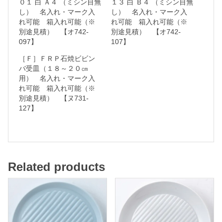
０１ 白 Ａ４ （ミシン目無
１３ 白 Ｂ４ （ミシン目無
し） 名入れ・マーク入
し） 名入れ・マーク入
れ可能 箱入れ可能（※
れ可能 箱入れ可能（※
名
別途見積） 【オ742-
別途見積） 【オ742-
入
097】
107】
れ
［Ｆ］ＦＲＰ石焼ビビン
バ受皿（１８～２０㎝
・
用） 名入れ・マーク入
マ
れ可能 箱入れ可能（※
ー
別途見積） 【ヌ731-
127】
ク
入
れ
可
Related products
能
箱
入
れ