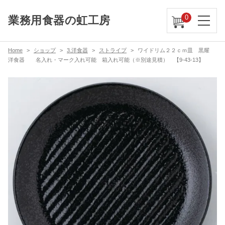
0
業務用食器の虹工房
Home
ショップ
3.洋食器
ストライプ
ワイドリム２２ｃｍ皿 黒耀
洋食器 名入れ・マーク入れ可能 箱入れ可能（※別途見積） 【9-43-13】