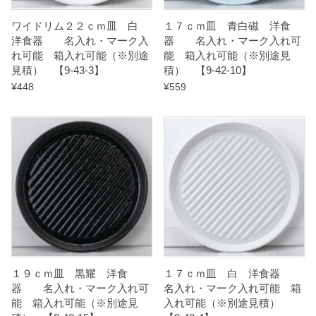
1
ワイドリム２２ｃｍ皿 白
１７ｃｍ皿 青白磁 洋食
3
洋食器 名入れ・マーク入
器 名入れ・マーク入れ可
れ可能 箱入れ可能（※別途
能 箱入れ可能（※別途見
】
見積） 【9-43-3】
積） 【9-42-10】
q
¥
448
¥
559
u
a
n
t
i
t
y
１９ｃｍ皿 黒耀 洋食
１７ｃｍ皿 白 洋食器
器 名入れ・マーク入れ可
名入れ・マーク入れ可能 箱
能 箱入れ可能（※別途見
入れ可能（※別途見積）