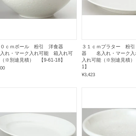
入
れ
可
能
（
※
２０ｃｍボール 粉引 洋食器
３１ｃｍプラター 粉引
別
入れ・マーク入れ可能 箱入れ可
器 名入れ・マーク入
（※別途見積） 【9-61-18】
入れ可能（※別途見積） 【
途
1】
00
見
¥
3,423
積
）
【
9
-
6