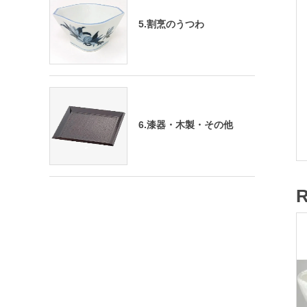
5.割烹のうつわ
6.漆器・木製・その他
R