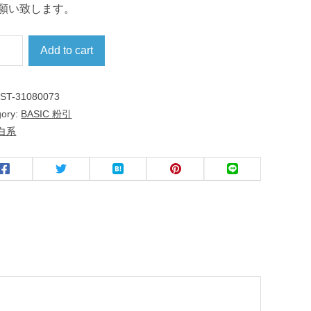
願い致します。
Add to cart
:
ST-31080073
gory:
BASIC 粉引
白系