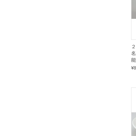
名
能
¥
8