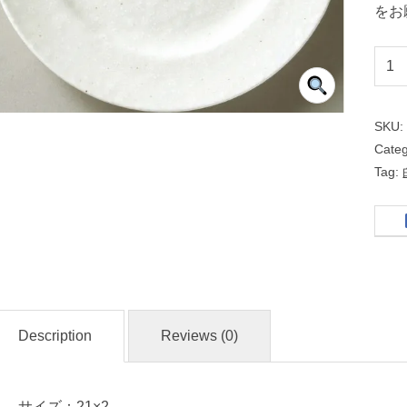
をお
リ
ム
玉
SKU
２
Cate
１
Tag:
ｃ
ｍ
皿
粉
引
Description
Reviews (0)
洋
食
サイズ：21×2