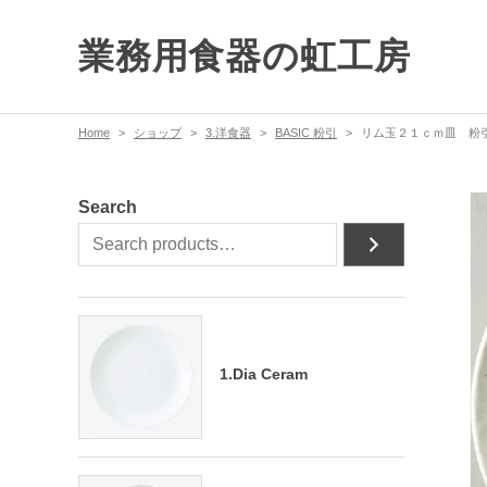
業務用食器の虹工房
Home
ショップ
3.洋食器
BASIC 粉引
リム玉２１ｃｍ皿 粉引
Search
1.Dia Ceram