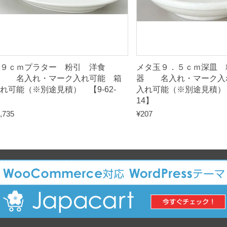
1
-
3
】
q
９ｃｍプラター 粉引 洋食
メタ玉９．５ｃｍ深皿 
u
器 名入れ・マーク入れ可能 箱
器 名入れ・マーク入
a
れ可能（※別途見積） 【9-62-
入れ可能（※別途見積） 【
】
14】
n
,735
¥
207
t
i
t
y