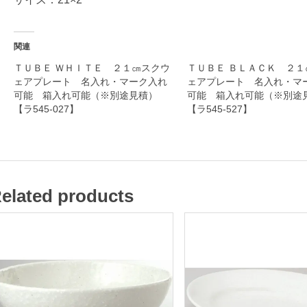
器
関連
名
ＴＵＢＥ ＷＨＩＴＥ ２１㎝スクウ
ＴＵＢＥ ＢＬＡＣＫ ２１
ェアプレート 名入れ・マーク入れ
ェアプレート 名入れ・マ
入
可能 箱入れ可能（※別途見積）
可能 箱入れ可能（※別
れ
【ラ545-027】
【ラ545-527】
・
マ
ー
ク
elated products
入
れ
可
能
箱