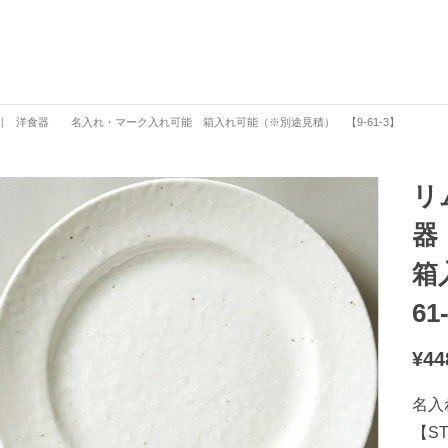
 洋食器 名入れ・マーク入れ可能 箱入れ可能（※別途見積） 【9-61-3】
リ
器
箱
61
¥
44
名入
【S