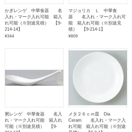
3
かぎレンゲ 中華食器 名
マジョリカ Ｌ 中華食
】
入れ・マーク入れ可能 箱入
器 名入れ・マーク入れ可
q
れ可能（※別途見積） 【9-
能 箱入れ可能（※別途見
214-14】
積） 【9-214-1】
u
¥
344
¥
809
a
n
t
i
t
y
粥レンゲ 中華食器 名入
メタ２６ｃｍ皿 Dia
れ・マーク入れ可能 箱入れ
Ceram 名入れ・マーク入
可能（※別途見積） 【9-
れ可能 箱入れ可能（※別途