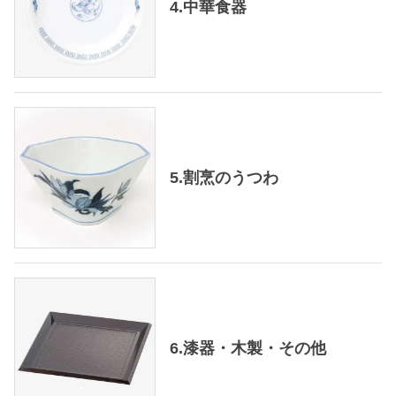
4.中華食器
5.割烹のうつわ
6.漆器・木製・その他