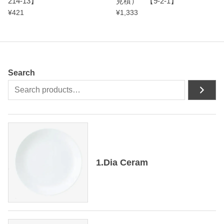
214-13】
見積） 【9-2-1】
¥
421
¥
1,333
Search
1.Dia Ceram