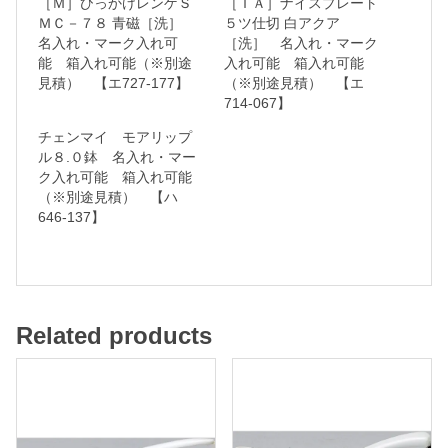
［Ｍ］ひっかけレンゲＳ
［ＴＡ］ナイスプレート
入
ＭＣ－７８ 青磁［洗］
５ツ仕切 白アクア
名入れ・マーク入れ可
［洗］ 名入れ・マーク
れ
能 箱入れ可能（※別途
入れ可能 箱入れ可能
・
見積） 【エ727-177】
（※別途見積） 【エ
マ
714-067】
ー
チェンマイ モアリップ
ル８.０鉢 名入れ・マー
ク
ク入れ可能 箱入れ可能
入
（※別途見積） 【ハ
れ
646-137】
可
能
箱
Related products
入
れ
可
能