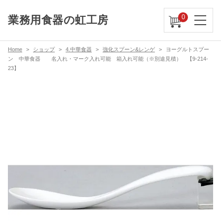
0
業務用食器の虹工房
Home
ショップ
4.中華食器
強化スプーン&レンゲ
ヨーグルトスプー
ン 中華食器 名入れ・マーク入れ可能 箱入れ可能（※別途見積） 【9-214-
23】