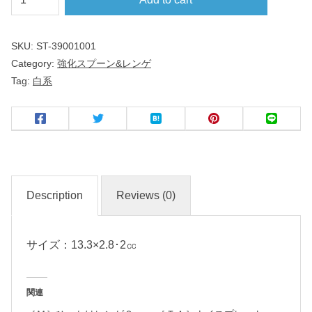
ー
グ
SKU:
ST-39001001
ル
Category:
強化スプーン&レンゲ
ト
Tag:
白系
ス
プ
ー
ン
中
Description
Reviews (0)
華
食
サイズ：13.3×2.8･2㏄
器
関連
名