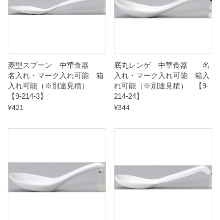
（
※
別
途
見
菱型スプーン 中華食器
底丸レンゲ 中華食器 名
名入れ・マーク入れ可能 箱
入れ・マーク入れ可能 箱入
積
入れ可能（※別途見積）
れ可能（※別途見積） 【9-
）
【9-214-3】
214-24】
¥
421
¥
344
【
9
-
2
1
4
-
2