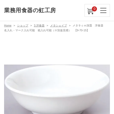
0
業務用食器の虹工房
Home
ショップ
3.洋食器
メタシェイプ
メタ９ｃｍ深皿 洋食器
名入れ・マーク入れ可能 箱入れ可能（※別途見積） 【9-70-15】