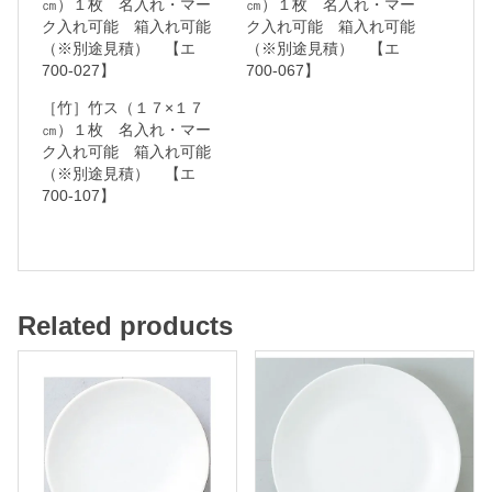
㎝）１枚 名入れ・マー
㎝）１枚 名入れ・マー
ク入れ可能 箱入れ可能
ク入れ可能 箱入れ可能
ー
（※別途見積） 【エ
（※別途見積） 【エ
ク
700-027】
700-067】
入
［竹］竹ス（１７×１７
れ
㎝）１枚 名入れ・マー
ク入れ可能 箱入れ可能
可
（※別途見積） 【エ
能
700-107】
箱
入
れ
Related products
可
能
（
※
別
途