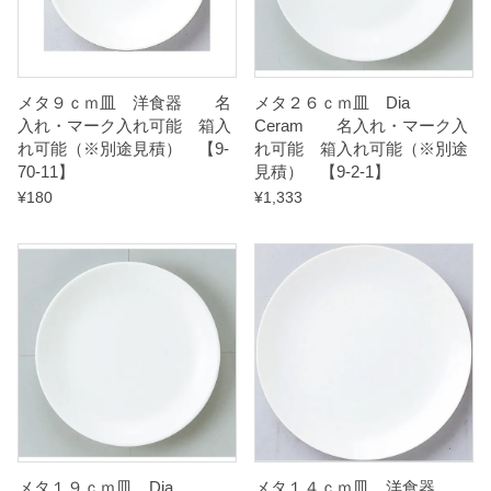
見
積
）
メタ９ｃｍ皿 洋食器 名
メタ２６ｃｍ皿 Dia
入れ・マーク入れ可能 箱入
Ceram 名入れ・マーク入
れ可能（※別途見積） 【9-
れ可能 箱入れ可能（※別途
【
70-11】
見積） 【9-2-1】
9
¥
180
¥
1,333
-
7
0
-
1
5
】
q
u
メタ１９ｃｍ皿 Dia
メタ１４ｃｍ皿 洋食器
a