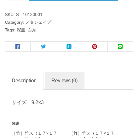
９
SKU:
ST-10130001
ｃ
Category:
メタシェイプ
ｍ
Tags:
深皿
,
白系
深
皿
洋
食
器
Description
Reviews (0)
サイズ：9.2×3
名
入
れ
関連
・
［竹］竹ス（１７×１７
［竹］竹ス（１７×１７
マ