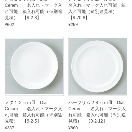
Ceram 名入れ・マーク入
名入れ・マーク入れ可能 箱
n
れ可能 箱入れ可能（※別途
入れ可能（※別途見積）
t
見積） 【9-2-3】
【9-70-8】
i
¥
602
¥
259
t
y
メタ１２ｃｍ皿 Dia
ハーフリム２４ｃｍ皿 Dia
Ceram 名入れ・マーク入
Ceram 名入れ・マーク入
れ可能 箱入れ可能（※別途
れ可能 箱入れ可能（※別途
見積） 【9-2-5】
見積） 【9-2-12】
¥
387
¥
860