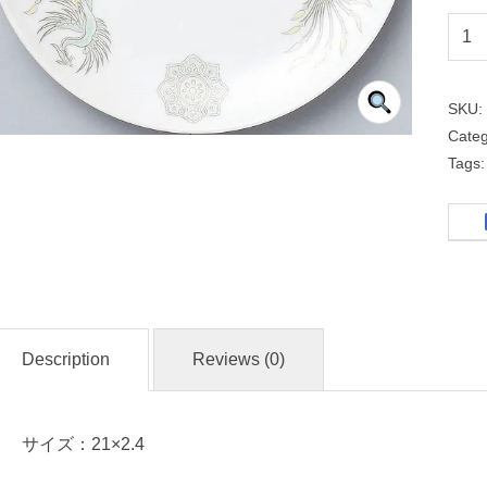
メ
タ
玉
SKU
２
Cate
１
Tags
ｃ
ｍ
皿
中
華
Description
Reviews (0)
食
器
サイズ：21×2.4
名