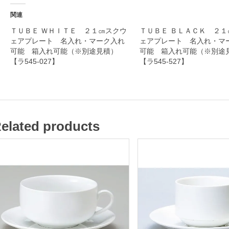
入
関連
れ
ＴＵＢＥ ＷＨＩＴＥ ２１㎝スクウ
ＴＵＢＥ ＢＬＡＣＫ ２１
ェアプレート 名入れ・マーク入れ
ェアプレート 名入れ・マ
・
可能 箱入れ可能（※別途見積）
可能 箱入れ可能（※別
マ
【ラ545-027】
【ラ545-527】
ー
ク
入
れ
elated products
可
能
箱
入
れ
可
能