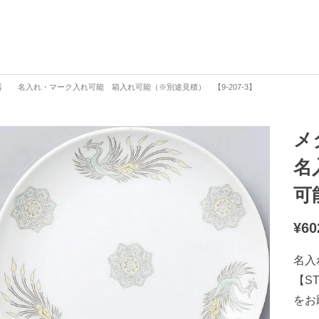
 名入れ・マーク入れ可能 箱入れ可能（※別途見積） 【9-207-3】
メ
名
可
¥
60
名入
【S
をお