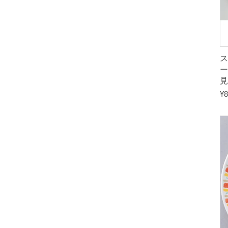
ス
ー
見
¥
8