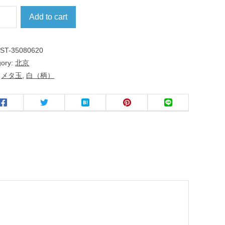
Add to cart
:
ST-35080620
gory:
北京
:
メタ玉
,
白（柄）