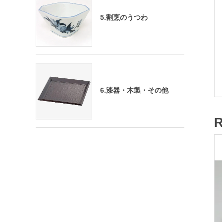
5.割烹のうつわ
6.漆器・木製・その他
R