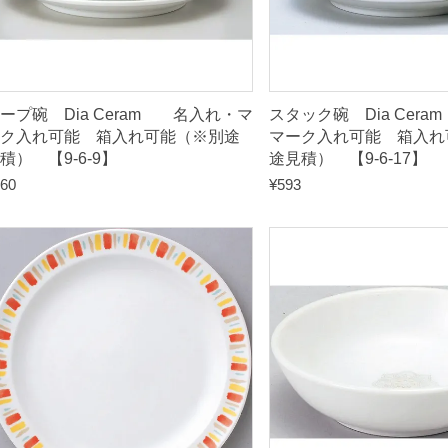
（
※
別
途
ープ碗 Dia Ceram 名入れ・マ
スタック碗 Dia Cer
見
ク入れ可能 箱入れ可能（※別途
マーク入れ可能 箱入れ
積） 【9-6-9】
途見積） 【9-6-17】
積
60
¥
593
）
【
9
-
2
0
7
-
3