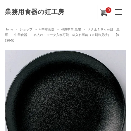
0
業務用食器の虹工房
Home
ショップ
4.中華食器
和風中華 黒耀
メタ玉１９ｃｍ皿 黒
耀 中華食器 名入れ・マーク入れ可能 箱入れ可能（※別途見積） 【9-
196-5】