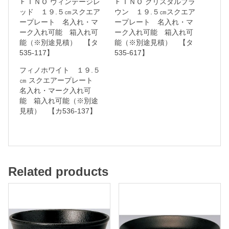
ＦＩＮＯ ヴィンテージレ
ＦＩＮＯ クリスタルブラ
ッド １９.５㎝スクエア
ウン １９.５㎝スクエア
ープレート 名入れ・マ
ープレート 名入れ・マ
ーク入れ可能 箱入れ可
ーク入れ可能 箱入れ可
名
能（※別途見積） 【タ
能（※別途見積） 【タ
入
535-117】
535-617】
れ
フィノホワイト １９.５
㎝ スクエアープレート
・
名入れ・マーク入れ可
マ
能 箱入れ可能（※別途
ー
見積） 【カ536-137】
ク
入
れ
可
Related products
能
箱
入