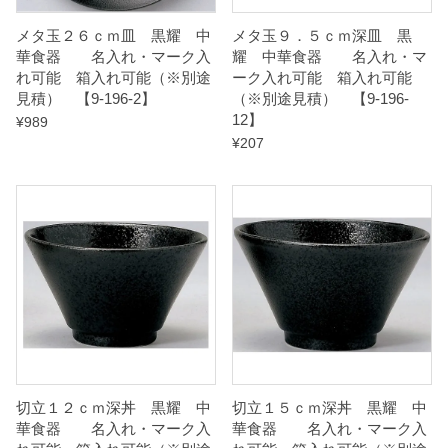
6
メタ玉２６ｃｍ皿 黒耀 中
メタ玉９．５ｃｍ深皿 黒
-
華食器 名入れ・マーク入
耀 中華食器 名入れ・マ
5
れ可能 箱入れ可能（※別途
ーク入れ可能 箱入れ可能
見積） 【9-196-2】
（※別途見積） 【9-196-
】
12】
¥
989
q
¥
207
u
a
n
t
i
t
y
切立１２ｃｍ深丼 黒耀 中
切立１５ｃｍ深丼 黒耀 中
華食器 名入れ・マーク入
華食器 名入れ・マーク入