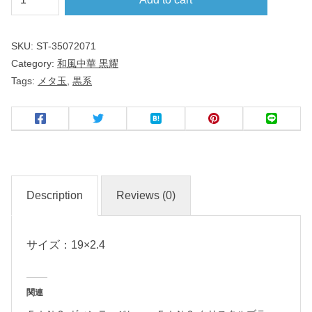
タ
玉
SKU:
ST-35072071
１
Category:
和風中華 黒耀
９
Tags:
メタ玉
,
黒系
ｃ
ｍ
皿
黒
耀
Description
Reviews (0)
サイズ：19×2.4
中
華
食
関連
器