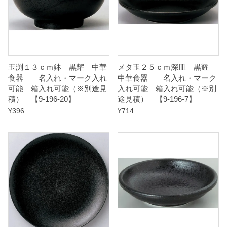
れ
可
能
（
※
玉渕１３ｃｍ鉢 黒耀 中華
メタ玉２５ｃｍ深皿 黒耀
食器 名入れ・マーク入れ
中華食器 名入れ・マーク
別
可能 箱入れ可能（※別途見
入れ可能 箱入れ可能（※別
途
積） 【9-196-20】
途見積） 【9-196-7】
見
¥
396
¥
714
積
）
【
9
-
1
9