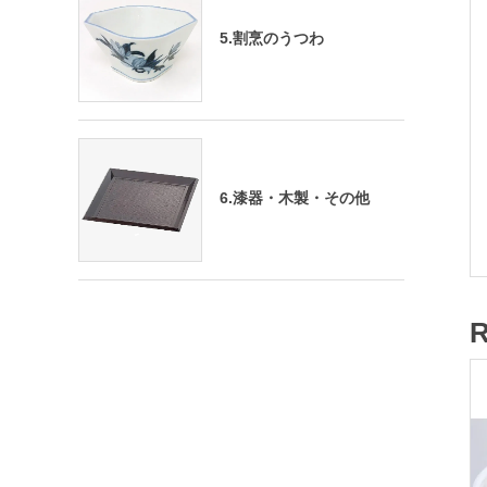
5.割烹のうつわ
6.漆器・木製・その他
R