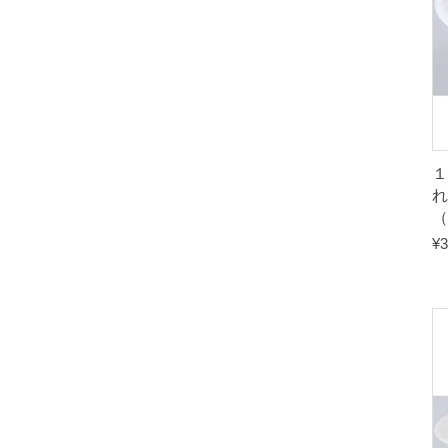
れ
（
¥
3