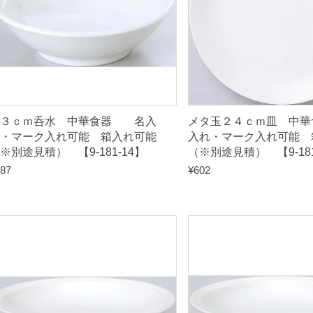
入
れ
可
能
（
※
１３ｃｍ呑水 中華食器 名入
メタ玉２４ｃｍ皿 中
別
・マーク入れ可能 箱入れ可能
入れ・マーク入れ可能 
途
※別途見積） 【9-181-14】
（※別途見積） 【9-181
見
87
¥
602
積
）
【
9
-
1