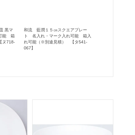
皿 黒マ
和流 藍潤１５㎝スクエアプレー
可能 箱
ト 名入れ・マーク入れ可能 箱入
ヌ718-
れ可能（※別途見積） 【タ541-
067】