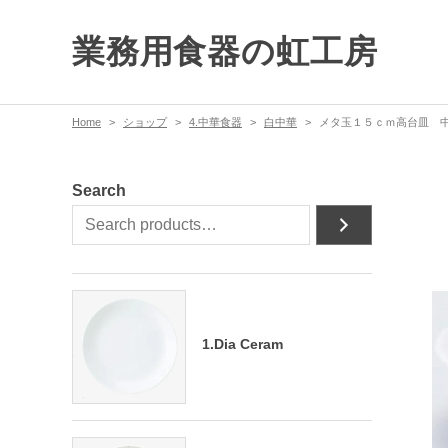
業務用食器の虹工房
Home
ショップ
4.中華食器
白中華
メタ玉１５ｃｍ高台皿 中
Search
1.Dia Ceram