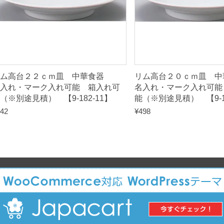
8
2
-
6
】
q
リム高台２２ｃｍ皿 中華食器
リム高台２０ｃｍ皿
入れ・マーク入れ可能 箱入れ可
名入れ・マーク入れ可能
u
（※別途見積） 【9-182-11】
能（※別途見積） 【9-18
a
42
¥
498
n
t
i
t
y