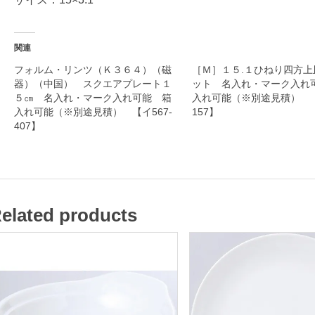
器
関連
名
フォルム・リンツ（Ｋ３６４）（磁
［Ｍ］１５.１ひねり四方上
器）（中国） スクエアプレート１
ット 名入れ・マーク入れ
入
５㎝ 名入れ・マーク入れ可能 箱
入れ可能（※別途見積） 【
れ
入れ可能（※別途見積） 【イ567-
157】
・
407】
マ
ー
ク
入
elated products
れ
可
能
箱