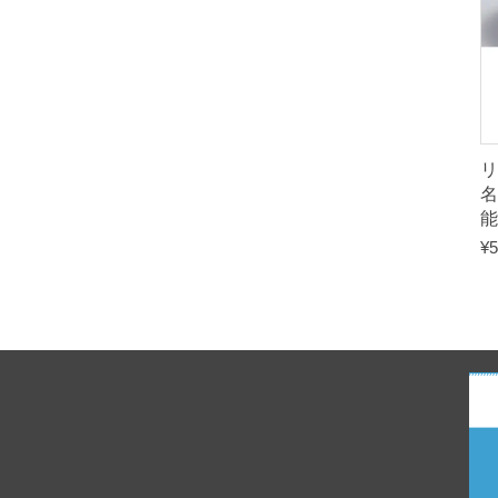
名
能
¥
5