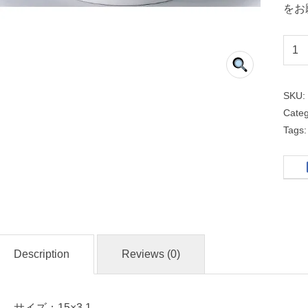
をお
メ
タ
玉
SKU
１
Cate
５
Tags
ｃ
ｍ
高
台
皿
Description
Reviews (0)
中
華
食
サイズ：15×3.1