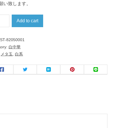
願い致します。
Add to cart
:
ST-82050001
gory:
白中華
:
メタ玉
,
白系