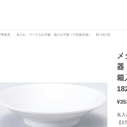
華食器 名入れ・マーク入れ可能 箱入れ可能（※別途見積） 【9-182-6】
メ
器
箱
18
¥
35
名入
【S