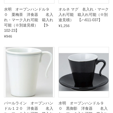
-
水明 オープンハンドル９
オルネ マグ 名入れ・マーク
7
０ 栗梅茶 洋食器 名入
入れ可能 箱入れ可能（※別
れ・マーク入れ可能 箱入れ
途見積） 【ハ611-037】
】
可能（※別途見積） 【9-
¥
1,256
q
102-23】
u
¥
946
a
n
t
i
t
y
パールライン オープンハン
水明 オープンハンドル９
ドル１２０ 洋食器 名入
０ 黒御影 洋食器 名入