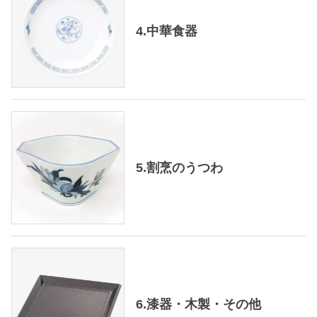
4.中華食器
5.割烹のうつわ
6.漆器・木製・その他