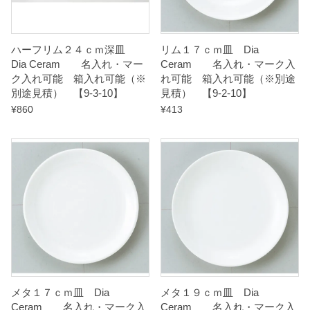
-
2
ハーフリム２４ｃｍ深皿
リム１７ｃｍ皿 Dia
-
Dia Ceram 名入れ・マー
Ceram 名入れ・マーク入
1
ク入れ可能 箱入れ可能（※
れ可能 箱入れ可能（※別途
別途見積） 【9-3-10】
見積） 【9-2-10】
1
¥
860
¥
413
】
q
u
a
n
t
i
t
y
メタ１７ｃｍ皿 Dia
メタ１９ｃｍ皿 Dia
Ceram 名入れ・マーク入
Ceram 名入れ・マーク入