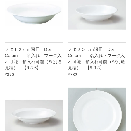
箱
入
れ
可
能
メタ１２ｃｍ深皿 Dia
メタ２０ｃｍ深皿 Dia
Ceram 名入れ・マーク入
Ceram 名入れ・マーク入
（
れ可能 箱入れ可能（※別途
れ可能 箱入れ可能（※別途
※
見積） 【9-3-6】
見積） 【9-3-3】
別
¥
370
¥
732
途
見
積
）
【
9