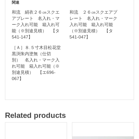
関連
r
和流 絹衣２６㎝スクエ
和流 ２６㎝スクエアプ
a
アプレート 名入れ・マ
レート 名入れ・マーク
ーク入れ可能 箱入れ可
入れ可能 箱入れ可能
m
能（※別途見積） 【タ
（※別途見積） 【タ
541-147】
541-047】
［Ａ］８.５寸木目松花堂
名
黒渕朱内塗無（仕切
別） 名入れ・マーク入
入
れ可能 箱入れ可能（※
れ
別途見積） 【エ696-
・
067】
マ
ー
ク
入
Related products
れ
可
能