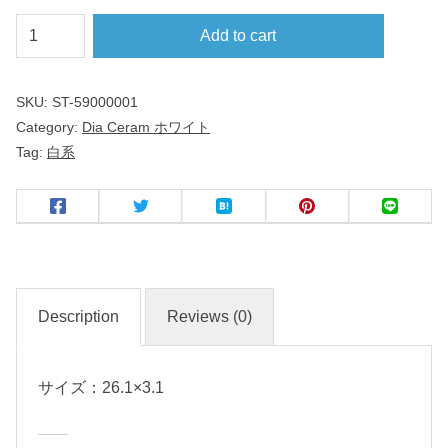
ハ
Add to cart
ー
フ
SKU:
ST-59000001
リ
Category:
Dia Ceram ホワイト
ム
Tag:
白系
２
６
ｃ
ｍ
皿
Description
Reviews (0)
D
i
サイズ：26.1×3.1
a
C
e