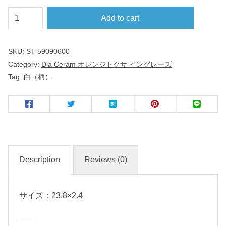
ハ
Add to cart
ー
フ
SKU:
ST-59090600
リ
Category:
Dia Ceram オレンジトクサ イングレーズ
ム
Tag:
白（柄）
２
４
ｃ
ｍ
皿
Description
Reviews (0)
D
i
サイズ：23.8×2.4
a
C
e