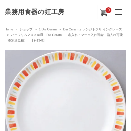
0
業務用食器の虹工房
Home
ショップ
1.Dia Ceram
Dia Ceram オレンジトクサ イングレーズ
ハーフリム２４ｃｍ皿 Dia Ceram 名入れ・マーク入れ可能 箱入れ可能
（※別途見積） 【9-13-8】