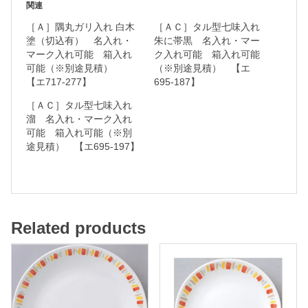
関連
r
［Ａ］隅丸ガリ入れ 白木
［ＡＣ］タル型七味入れ
a
塗（切込有） 名入れ・
朱に帯黒 名入れ・マー
マーク入れ可能 箱入れ
ク入れ可能 箱入れ可能
m
可能（※別途見積）
（※別途見積） 【エ
【エ717-277】
695-187】
［ＡＣ］タル型七味入れ
名
溜 名入れ・マーク入れ
可能 箱入れ可能（※別
入
途見積） 【エ695-197】
れ
・
マ
ー
Related products
ク
入
れ
可
能