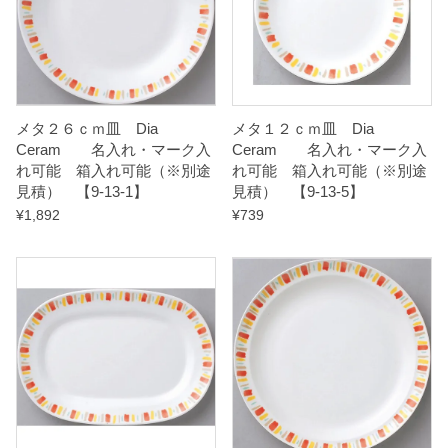
箱
入
れ
メタ２６ｃｍ皿 Dia
メタ１２ｃｍ皿 Dia
可
Ceram 名入れ・マーク入
Ceram 名入れ・マーク入
能
れ可能 箱入れ可能（※別途
れ可能 箱入れ可能（※別途
見積） 【9-13-1】
見積） 【9-13-5】
（
¥
1,892
¥
739
※
別
途
見
積
）
【
9