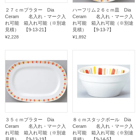
-
２７ｃｍプラター Dia
ハーフリム２６ｃｍ皿 Dia
Ceram 名入れ・マーク入
Ceram 名入れ・マーク入
1
れ可能 箱入れ可能（※別途
れ可能 箱入れ可能（※別途
3
見積） 【9-13-21】
見積） 【9-13-7】
-
¥
2,228
¥
1,892
8
】
q
u
a
n
t
i
t
３５ｃｍプラター Dia
８ｃｍスタックボール Dia
y
Ceram 名入れ・マーク入
Ceram 名入れ・マーク入
れ可能 箱入れ可能（※別途
れ可能 箱入れ可能（※別途
見積） 【9-13-19】
見積） 【9-14-5】