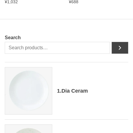
¥
1,032
¥
688
Search
1.Dia Ceram