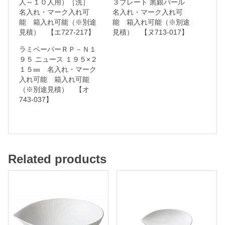
人～１０人用）［洗］
３プレート 黒銀パール
名入れ・マーク入れ可
名入れ・マーク入れ可
ク
能 箱入れ可能（※別途
能 箱入れ可能（※別途
入
見積） 【エ727-217】
見積） 【ヌ713-017】
れ
ラミペーパーＲＰ－Ｎ１
可
９５ ニュース １９５×２
１５㎜ 名入れ・マーク
能
入れ可能 箱入れ可能
（※別途見積） 【オ
箱
743-037】
入
れ
可
能
Related products
（
※
別
途
見