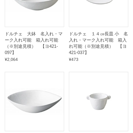
積
）
【
ドルチェ 大鉢 名入れ・マ
ドルチェ １４㎝長皿 小 名
ーク入れ可能 箱入れ可能
入れ・マーク入れ可能 箱入
ヨ
（※別途見積） 【ヨ421-
れ可能（※別途見積） 【ヨ
4
097】
421-037】
2
¥
2,064
¥
473
0
-
1
5
7
】
q
u
a