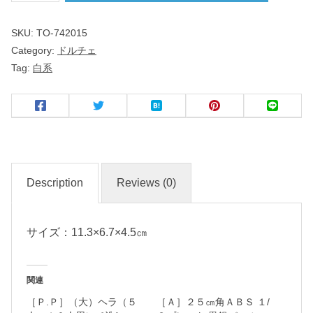
チ
SKU:
TO-742015
ェ
Category:
ドルチェ
Tag:
白系
ナ
ッ
ツ
カ
ッ
プ
Description
Reviews (0)
名
サイズ：11.3×6.7×4.5㎝
入
れ
・
関連
マ
［Ｐ.Ｐ］（大）ヘラ（５
［Ａ］２５㎝角ＡＢＳ １/
ー