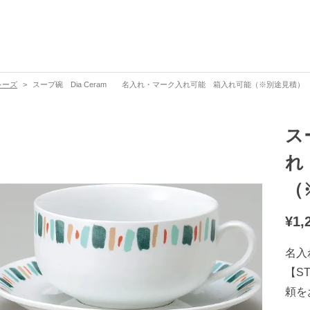
レーズ
スープ碗 Dia Ceram 名入れ・マーク入れ可能 箱入れ可能（※別途見積） 【9
ス
れ
（
¥
1,
名入
【S
頼を