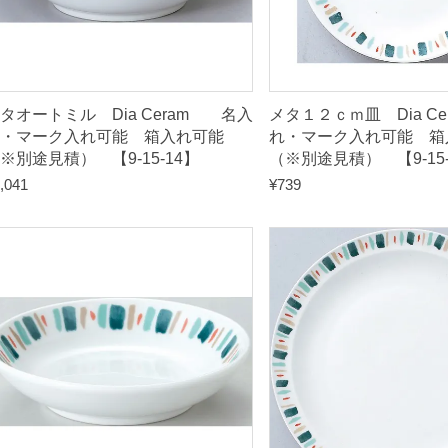
（
※
別
途
タオートミル Dia Ceram 名入
メタ１２ｃｍ皿 Dia C
見
・マーク入れ可能 箱入れ可能
れ・マーク入れ可能 箱
※別途見積） 【9-15-14】
（※別途見積） 【9-15
積
,041
¥
739
）
【
9
-
1
6
-
2
2