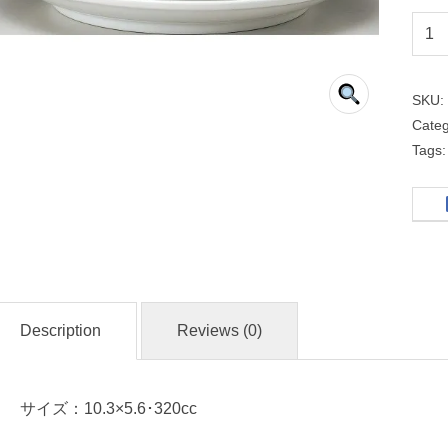
ス
ー
プ
SKU
碗
Cate
Tags
D
i
a
C
e
r
Description
Reviews (0)
a
m
サイズ：10.3×5.6･320cc
名