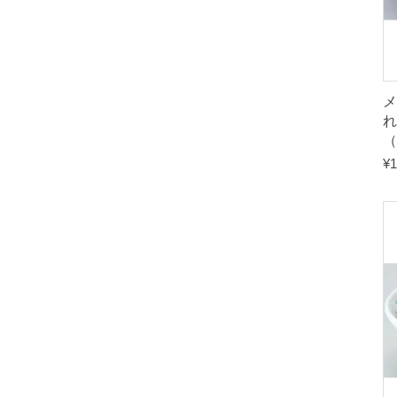
メ
れ
（
¥
1