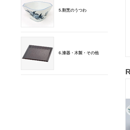
5.割烹のうつわ
6.漆器・木製・その他
R