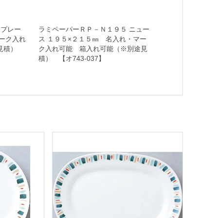
３プレー
ラミペーパーＲＰ－Ｎ１９５ ニュー
ーク入れ
ス １９５×２１５㎜ 名入れ・マー
途見積）
ク入れ可能 箱入れ可能（※別途見
積） 【オ743-037】