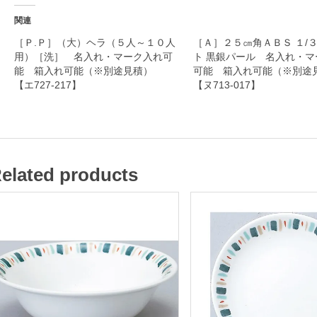
入
関連
れ
［Ｐ.Ｐ］（大）ヘラ（５人～１０人
［Ａ］２５㎝角ＡＢＳ １/
用）［洗］ 名入れ・マーク入れ可
ト 黒銀パール 名入れ・マ
・
能 箱入れ可能（※別途見積）
可能 箱入れ可能（※別
マ
【エ727-217】
【ヌ713-017】
ー
ク
入
れ
elated products
可
能
箱
入
れ
可
能