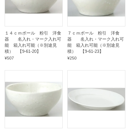
能
（
※
別
１４ｃｍボール 粉引 洋食
７ｃｍボール 粉引 洋食
器 名入れ・マーク入れ可
器 名入れ・マーク入れ可
途
能 箱入れ可能（※別途見
能 箱入れ可能（※別途見
見
積） 【9-61-20】
積） 【9-61-23】
積
¥
507
¥
250
）
【
9
-
6
2
-
1