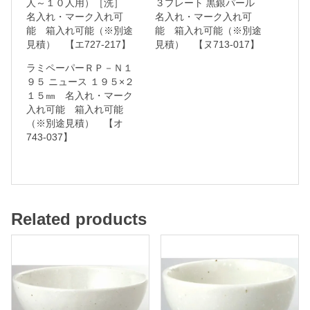
人～１０人用）［洗］
３プレート 黒銀パール
名入れ・マーク入れ可
名入れ・マーク入れ可
名
能 箱入れ可能（※別途
能 箱入れ可能（※別途
入
見積） 【エ727-217】
見積） 【ヌ713-017】
れ
ラミペーパーＲＰ－Ｎ１
・
９５ ニュース １９５×２
１５㎜ 名入れ・マーク
マ
入れ可能 箱入れ可能
ー
（※別途見積） 【オ
ク
743-037】
入
れ
可
能
Related products
箱
入
れ
可