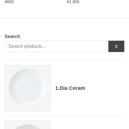
¥
800
¥
1,806
Search
1.Dia Ceram