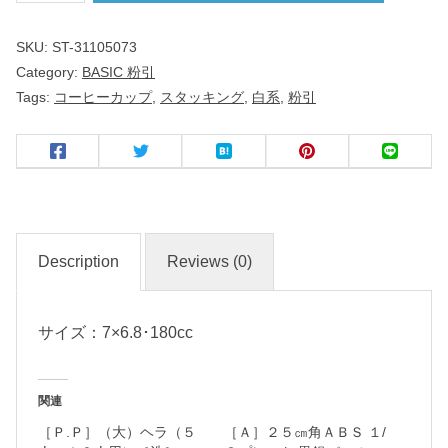
ッ
SKU:
ST-31105073
ク
Category:
BASIC 粉引
コ
Tags:
コーヒーカップ
,
スタッキング
,
白系
,
粉引
ー
ヒ
ー
碗
粉
Description
Reviews (0)
引
サイズ：7×6.8･180cc
洋
食
器
関連
［Ｐ.Ｐ］（大）ヘラ（５
［Ａ］２５㎝角ＡＢＳ １/