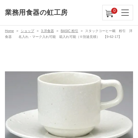
0
業務用食器の虹工房
Home
ショップ
3.洋食器
BASIC 粉引
スタックコーヒー碗 粉引 洋
食器 名入れ・マーク入れ可能 箱入れ可能（※別途見積） 【9-62-17】