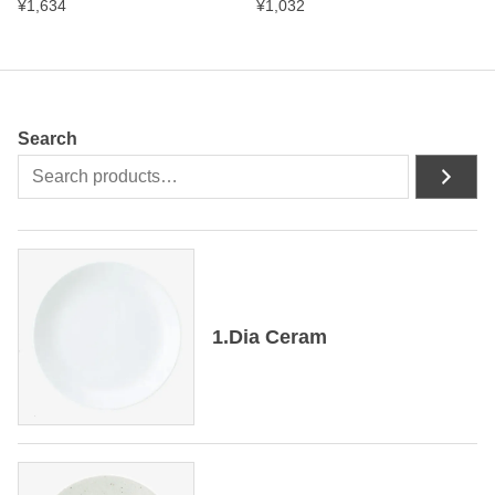
¥
1,634
¥
1,032
Search
1.Dia Ceram