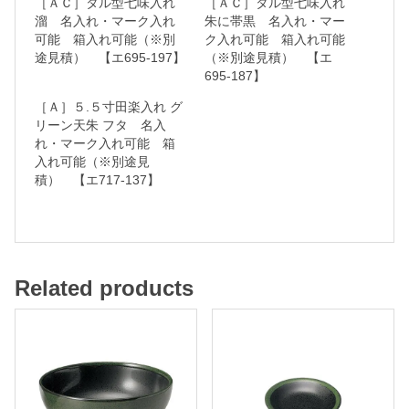
［ＡＣ］タル型七味入れ
［ＡＣ］タル型七味入れ
・
溜 名入れ・マーク入れ
朱に帯黒 名入れ・マー
可能 箱入れ可能（※別
ク入れ可能 箱入れ可能
マ
途見積） 【エ695-197】
（※別途見積） 【エ
ー
695-187】
ク
［Ａ］５.５寸田楽入れ グ
入
リーン天朱 フタ 名入
れ・マーク入れ可能 箱
れ
入れ可能（※別途見
可
積） 【エ717-137】
能
箱
入
Related products
れ
可
能
（
※