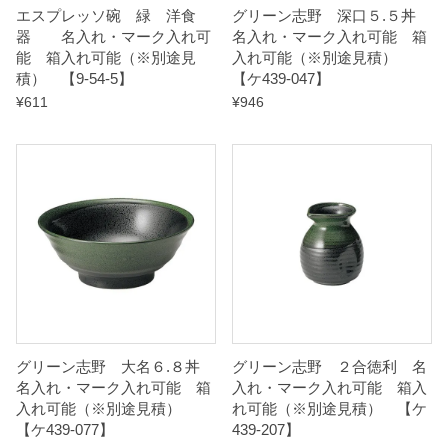
エスプレッソ碗 緑 洋食
グリーン志野 深口５.５丼
q
器 名入れ・マーク入れ可
名入れ・マーク入れ可能 箱
u
能 箱入れ可能（※別途見
入れ可能（※別途見積）
a
積） 【9-54-5】
【ケ439-047】
n
¥
611
¥
946
t
i
t
y
グリーン志野 大名６.８丼
グリーン志野 ２合徳利 名
名入れ・マーク入れ可能 箱
入れ・マーク入れ可能 箱入
入れ可能（※別途見積）
れ可能（※別途見積） 【ケ
【ケ439-077】
439-207】