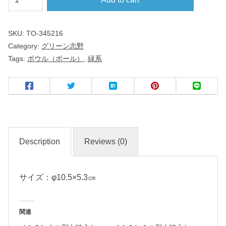
リ
ー
SKU:
TO-345216
ン
Category:
グリーン志野
志
Tags:
ボウル（ボール）
,
緑系
野
３
.
３
ボ
Description
Reviews (0)
ウ
ル
サイズ：φ10.5×5.3㎝
名
入
関連
れ