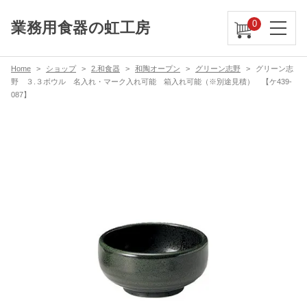
0
業務用食器の虹工房
Home
ショップ
2.和食器
和陶オープン
グリーン志野
グリーン志
野 ３.３ボウル 名入れ・マーク入れ可能 箱入れ可能（※別途見積） 【ケ439-
087】