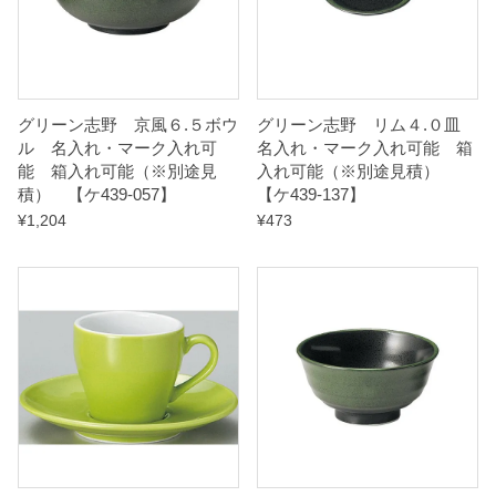
別
途
見
積
グリーン志野 京風６.５ボウ
グリーン志野 リム４.０皿
）
ル 名入れ・マーク入れ可
名入れ・マーク入れ可能 箱
能 箱入れ可能（※別途見
入れ可能（※別途見積）
積） 【ケ439-057】
【ケ439-137】
【
¥
1,204
¥
473
ケ
4
3
9
-
0
8
7
】