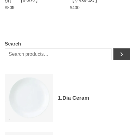
積） 【9-30-2】
【ケ439-087】
¥
809
¥
430
Search
1.Dia Ceram