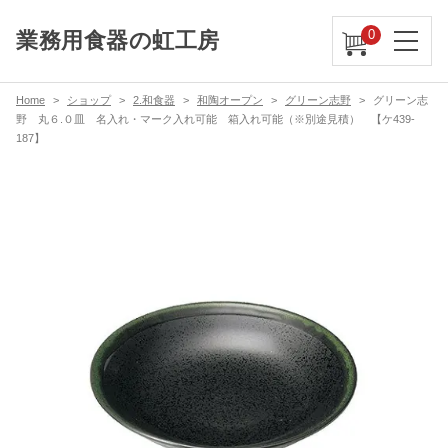
0
業務用食器の虹工房
Home
ショップ
2.和食器
和陶オープン
グリーン志野
グリーン志
野 丸６.０皿 名入れ・マーク入れ可能 箱入れ可能（※別途見積） 【ケ439-
187】