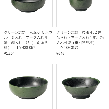
途
見
積
）
グリーン志野 京風６.５ボウ
グリーン志野 腰張４.２丼
ル 名入れ・マーク入れ可
名入れ・マーク入れ可能 箱
【
能 箱入れ可能（※別途見
入れ可能（※別途見積）
ケ
積） 【ケ439-057】
【ケ439-017】
4
¥
1,204
¥
645
3
9
-
1
8
7
】
q