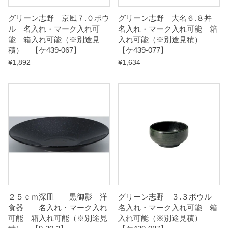
u
グリーン志野 京風７.０ボウ
グリーン志野 大名６.８丼
a
ル 名入れ・マーク入れ可
名入れ・マーク入れ可能 箱
n
能 箱入れ可能（※別途見
入れ可能（※別途見積）
積） 【ケ439-067】
【ケ439-077】
t
¥
1,892
¥
1,634
i
t
y
２５ｃｍ深皿 黒御影 洋
グリーン志野 ３.３ボウル
食器 名入れ・マーク入れ
名入れ・マーク入れ可能 箱
可能 箱入れ可能（※別途見
入れ可能（※別途見積）