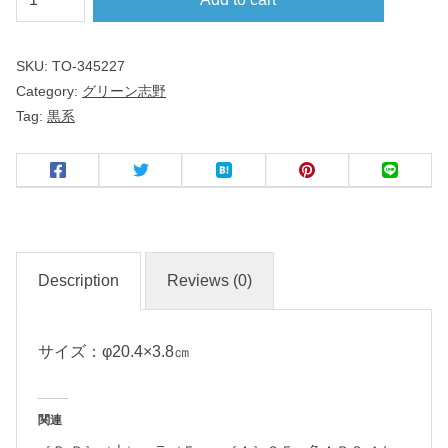
リ
ー
SKU:
TO-345227
ン
Category:
グリーン志野
志
Tag:
黒系
野
丸
６
.
０
Description
Reviews (0)
皿
サイズ：φ20.4×3.8㎝
名
入
れ
関連
・