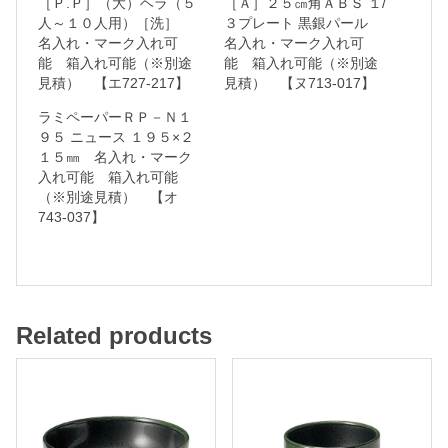
［Ｐ.Ｐ］（大）ヘラ（５
［Ａ］２５㎝角ＡＢＳ １/
マ
人～１０人用）［洗］
３プレート 黒銀パール
名入れ・マーク入れ可
名入れ・マーク入れ可
ー
能 箱入れ可能（※別途
能 箱入れ可能（※別途
ク
見積） 【エ727-217】
見積） 【ヌ713-017】
入
ラミペーパーＲＰ－Ｎ１
れ
９５ ニュース １９５×２
１５㎜ 名入れ・マーク
可
入れ可能 箱入れ可能
能
（※別途見積） 【オ
743-037】
箱
入
れ
可
Related products
能
（
※
別