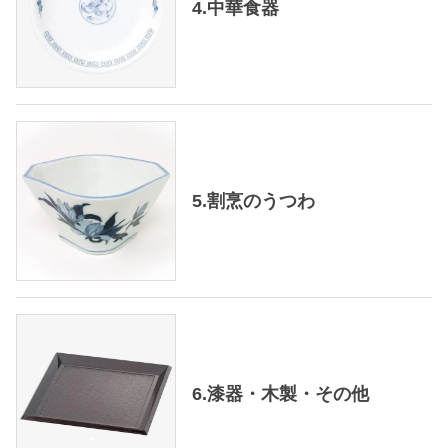
4.中華食器
5.割烹のうつわ
6.漆器・木製・その他