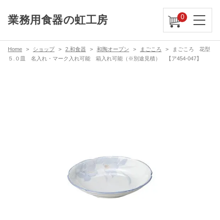
0
業務用食器の虹工房
Home
ショップ
2.和食器
和陶オープン
まごころ
まごころ 花型
５.０皿 名入れ・マーク入れ可能 箱入れ可能（※別途見積） 【ア454-047】