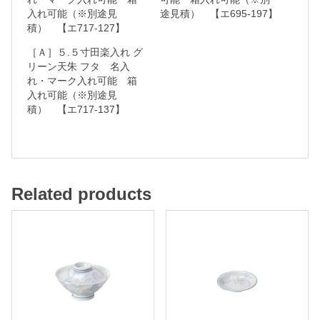
入れ可能（※別途見
途見積） 【エ695-197】
ク
積） 【エ717-127】
入
［Ａ］５.５寸田楽入れ グ
れ
リーン天朱 フタ 名入
可
れ・マーク入れ可能 箱
入れ可能（※別途見
能
積） 【エ717-137】
箱
入
れ
Related products
可
能
（
※
別
途
見