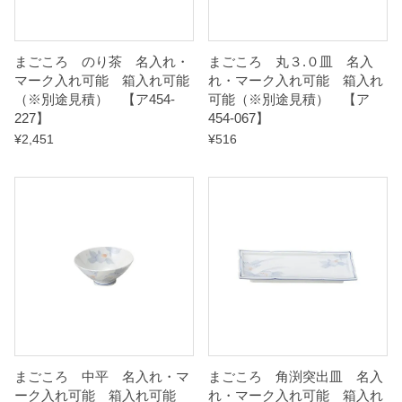
積
）
まごころ のり茶 名入れ・
まごころ 丸３.０皿 名入
マーク入れ可能 箱入れ可能
れ・マーク入れ可能 箱入れ
（※別途見積） 【ア454-
可能（※別途見積） 【ア
【
227】
454-067】
ア
¥
2,451
¥
516
4
5
4
-
0
4
7
】
q
u
まごころ 中平 名入れ・マ
まごころ 角渕突出皿 名入
ーク入れ可能 箱入れ可能
れ・マーク入れ可能 箱入れ
a