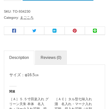
こ
SKU:
TO-934230
ろ
Category:
まごころ
花
型
５
.
０
Description
Reviews (0)
皿
名
サイズ：φ16.5㎝
入
れ
関連
・
［Ａ］５.５寸田楽入れ グ
［ＡＣ］タル型七味入れ
マ
リーン天朱 本体 名入
溜 名入れ・マーク入れ
ー
れ・マーク入れ可能 箱
可能 箱入れ可能（※別