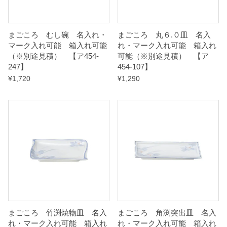
見
積
まごころ むし碗 名入れ・
まごころ 丸６.０皿 名入
）
マーク入れ可能 箱入れ可能
れ・マーク入れ可能 箱入れ
（※別途見積） 【ア454-
可能（※別途見積） 【ア
247】
454-107】
【
¥
1,720
¥
1,290
ア
4
5
4
-
3
7
7
】
q
まごころ 竹渕焼物皿 名入
まごころ 角渕突出皿 名入
れ・マーク入れ可能 箱入れ
れ・マーク入れ可能 箱入れ
u