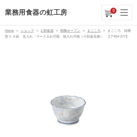
0
業務用食器の虹工房
Home
ショップ
2.和食器
和陶オープン
まごころ
まごころ 桔梗
型３.６鉢 名入れ・マーク入れ可能 箱入れ可能（※別途見積） 【ア454-377】