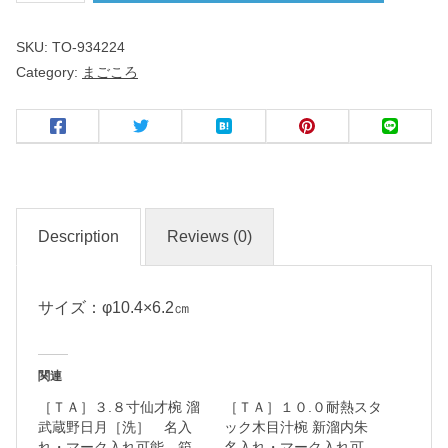
こ
SKU:
TO-934224
ろ
Category:
まごころ
桔
梗
型
３
.
Description
Reviews (0)
６
鉢
サイズ：φ10.4×6.2㎝
名
入
関連
れ
［ＴＡ］３.８寸仙才椀 溜
［ＴＡ］１０.０耐熱スタ
・
武蔵野日月［洗］ 名入
ック木目汁椀 新溜内朱
マ
れ・マーク入れ可能 箱
名入れ・マーク入れ可