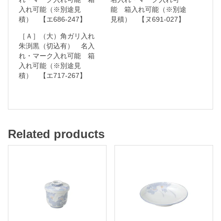
入れ可能（※別途見
能 箱入れ可能（※別途
ー
積） 【エ686-247】
見積） 【ヌ691-027】
ク
［Ａ］（大）角ガリ入れ
入
朱渕黒（切込有） 名入
れ
れ・マーク入れ可能 箱
入れ可能（※別途見
可
積） 【エ717-267】
能
箱
入
Related products
れ
可
能
（
※
別
途