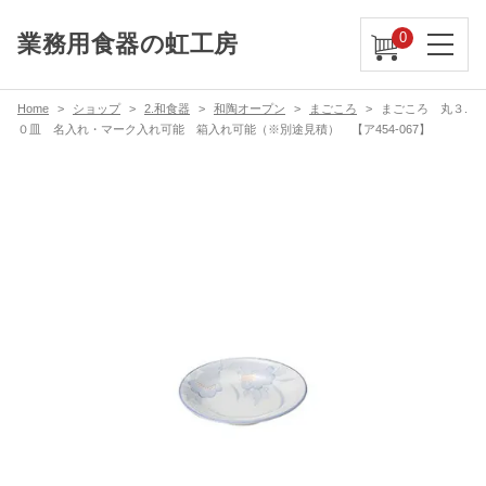
0
業務用食器の虹工房
Home
ショップ
2.和食器
和陶オープン
まごころ
まごころ 丸３.
０皿 名入れ・マーク入れ可能 箱入れ可能（※別途見積） 【ア454-067】