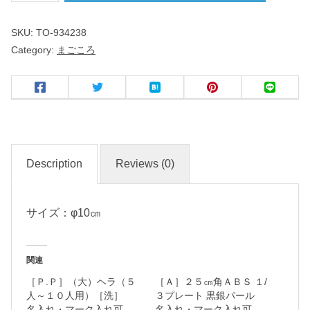
こ
SKU:
TO-934238
ろ
Category:
まごころ
丸
３
.
０
皿
Description
Reviews (0)
名
入
サイズ：φ10㎝
れ
・
関連
マ
［Ｐ.Ｐ］（大）ヘラ（５
［Ａ］２５㎝角ＡＢＳ １/
ー
人～１０人用）［洗］
３プレート 黒銀パール
ク
名入れ・マーク入れ可
名入れ・マーク入れ可