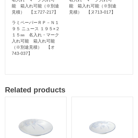
能 箱入れ可能（※別途
能 箱入れ可能（※別途
入
見積） 【エ727-217】
見積） 【ヌ713-017】
れ
ラミペーパーＲＰ－Ｎ１
可
９５ ニュース １９５×２
能
１５㎜ 名入れ・マーク
入れ可能 箱入れ可能
（※別途見積） 【オ
箱
743-037】
入
れ
可
能
Related products
（
※
別
途
見
積