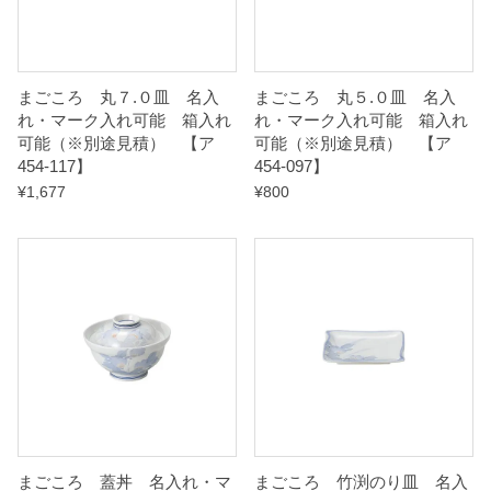
）
【
まごころ 丸７.０皿 名入
まごころ 丸５.０皿 名入
れ・マーク入れ可能 箱入れ
れ・マーク入れ可能 箱入れ
ア
可能（※別途見積） 【ア
可能（※別途見積） 【ア
4
454-117】
454-097】
5
¥
1,677
¥
800
4
-
0
6
7
】
q
u
a
まごころ 蓋丼 名入れ・マ
まごころ 竹渕のり皿 名入
n