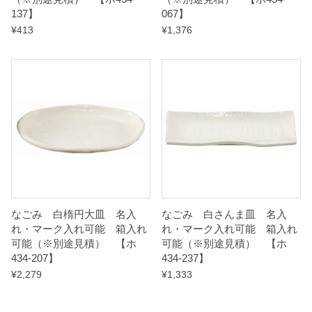
137】
067】
i
¥
413
¥
1,376
t
y
なごみ 白楕円大皿 名入
なごみ 白さんま皿 名入
れ・マーク入れ可能 箱入れ
れ・マーク入れ可能 箱入れ
可能（※別途見積） 【ホ
可能（※別途見積） 【ホ
434-207】
434-237】
¥
2,279
¥
1,333