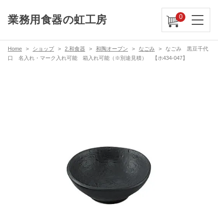
0
業務用食器の虹工房
Home
ショップ
2.和食器
和陶オープン
なごみ
なごみ 黒豆千代
口 名入れ・マーク入れ可能 箱入れ可能（※別途見積） 【ホ434-047】