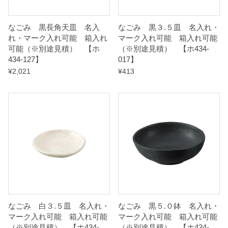
なごみ 黒長角天皿 名入
なごみ 黒３.５皿 名入れ・
【
れ・マーク入れ可能 箱入れ
マーク入れ可能 箱入れ可能
ホ
可能（※別途見積） 【ホ
（※別途見積） 【ホ434-
4
434-127】
017】
3
¥
2,021
¥
413
4
-
0
4
7
】
q
u
a
なごみ 白３.５皿 名入れ・
なごみ 黒５.０鉢 名入れ・
n
マーク入れ可能 箱入れ可能
マーク入れ可能 箱入れ可能
（※別途見積） 【ホ434-
（※別途見積） 【ホ434-
t