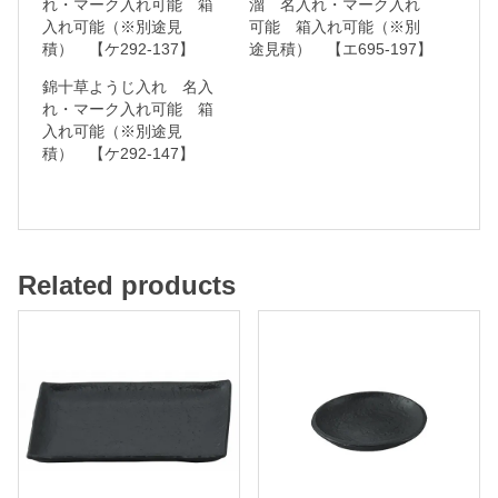
れ・マーク入れ可能 箱
溜 名入れ・マーク入れ
入れ可能（※別途見
可能 箱入れ可能（※別
れ
積） 【ケ292-137】
途見積） 【エ695-197】
可
錦十草ようじ入れ 名入
能
れ・マーク入れ可能 箱
入れ可能（※別途見
積） 【ケ292-147】
箱
入
れ
可
能
Related products
（
※
別
途
見
積
）