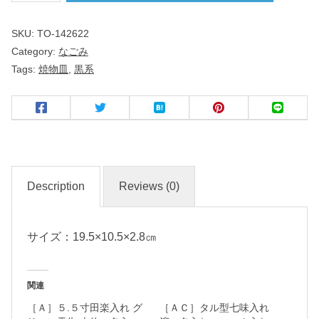
み
SKU:
TO-142622
Category:
なごみ
黒
Tags:
焼物皿
,
黒系
焼
物
皿
名
入
Description
Reviews (0)
れ
・
サイズ：19.5×10.5×2.8㎝
マ
ー
ク
関連
入
［Ａ］５.５寸田楽入れ グ
［ＡＣ］タル型七味入れ
れ