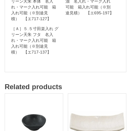
リーン天朱 本体 名入
溜 名入れ・マーク入れ
れ・マーク入れ可能 箱
可能 箱入れ可能（※別
可
入れ可能（※別途見
途見積） 【エ695-197】
能
積） 【エ717-127】
［Ａ］５.５寸田楽入れ グ
箱
リーン天朱 フタ 名入
れ・マーク入れ可能 箱
入
入れ可能（※別途見
れ
積） 【エ717-137】
可
能
（
※
Related products
別
途
見
積
）