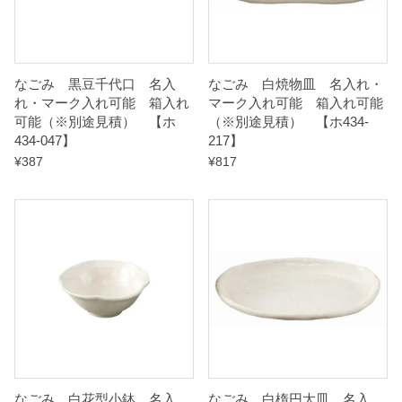
【
ホ
4
なごみ 黒豆千代口 名入
なごみ 白焼物皿 名入れ・
3
れ・マーク入れ可能 箱入れ
マーク入れ可能 箱入れ可能
可能（※別途見積） 【ホ
（※別途見積） 【ホ434-
4
434-047】
217】
-
¥
387
¥
817
0
9
7
】
q
u
a
n
t
なごみ 白花型小鉢 名入
なごみ 白楕円大皿 名入
i