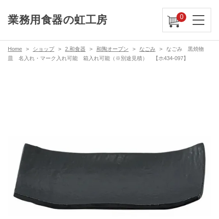
0
業務用食器の虹工房
Home
ショップ
2.和食器
和陶オープン
なごみ
なごみ 黒焼物
皿 名入れ・マーク入れ可能 箱入れ可能（※別途見積） 【ホ434-097】