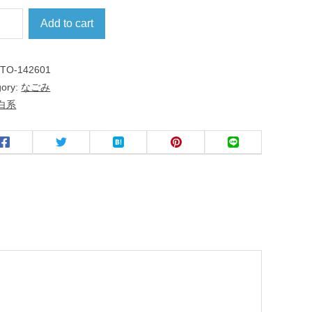
Add to cart
:
TO-142601
gory:
なごみ
白系