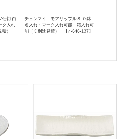
仕切 白
チェンマイ モアリップル８.０鉢
ーク入れ
名入れ・マーク入れ可能 箱入れ可
途見積）
能（※別途見積） 【ハ646-137】