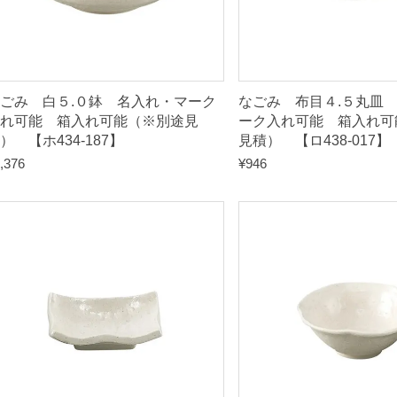
積
）
【
ごみ 白５.０鉢 名入れ・マーク
なごみ 布目４.５丸皿
ホ
れ可能 箱入れ可能（※別途見
ーク入れ可能 箱入れ可
） 【ホ434-187】
見積） 【ロ438-017】
4
,376
¥
946
3
4
-
1
3
7
】
q
u
a