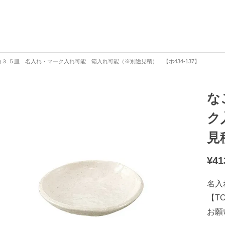
３.５皿 名入れ・マーク入れ可能 箱入れ可能（※別途見積） 【ホ434-137】
な
ク
見
¥
41
名入
【T
お願