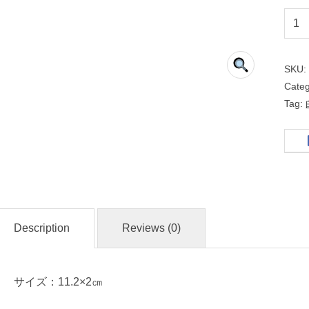
な
ご
み
SKU
Cate
白
Tag:
３
.
５
皿
名
Description
Reviews (0)
入
れ
・
サイズ：11.2×2㎝
マ
ー