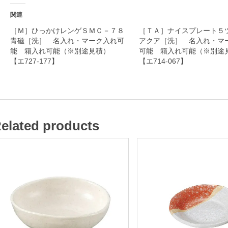
ク
関連
入
［Ｍ］ひっかけレンゲＳＭＣ－７８
［ＴＡ］ナイスプレート５ツ
青磁［洗］ 名入れ・マーク入れ可
アクア［洗］ 名入れ・マ
れ
能 箱入れ可能（※別途見積）
可能 箱入れ可能（※別
可
【エ727-177】
【エ714-067】
能
箱
入
elated products
れ
可
能
（
※
別
途
見