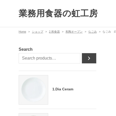
業務用食器の虹工房
Home
ショップ
2.和食器
和陶オープン
なごみ
なごみ 白
Search
1.Dia Ceram