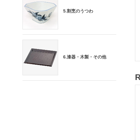
5.割烹のうつわ
6.漆器・木製・その他
R