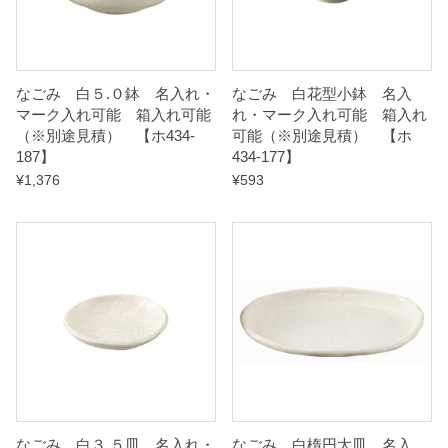
【
ホ
4
なごみ 白５.０鉢 名入れ・
なごみ 白花型小鉢 名入
3
マーク入れ可能 箱入れ可能
れ・マーク入れ可能 箱入れ
（※別途見積） 【ホ434-
可能（※別途見積） 【ホ
4
187】
434-177】
-
¥
1,376
¥
593
2
1
7
】
q
u
a
n
t
なごみ 白３.５皿 名入れ・
なごみ 白楕円大皿 名入
i