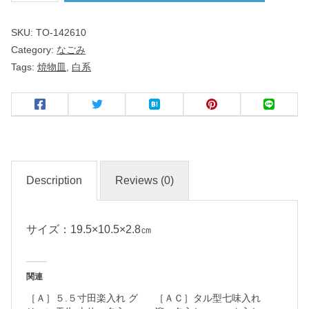
み
SKU:
TO-142610
Category:
なごみ
白
Tags:
焼物皿
,
白系
焼
物
皿
名
入
Description
Reviews (0)
れ
・
サイズ：19.5×10.5×2.8㎝
マ
ー
ク
関連
入
［Ａ］５.５寸田楽入れ グ
［ＡＣ］タル型七味入れ
れ