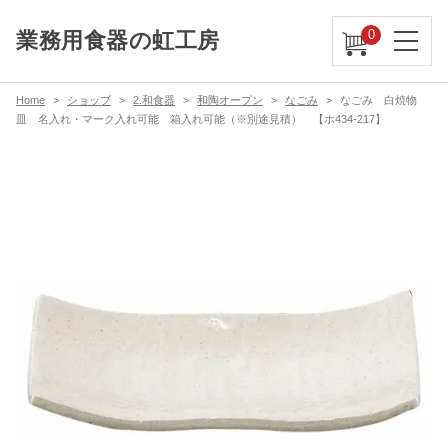
0
業務用食器の虹工房
Home
ショップ
2.和食器
和陶オープン
なごみ
なごみ 白焼物
皿 名入れ・マーク入れ可能 箱入れ可能（※別途見積） 【ホ434-217】