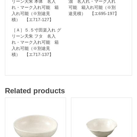
リーン天朱 本体 名入
溜 名入れ・マーク入れ
れ・マーク入れ可能 箱
可能 箱入れ可能（※別
可
入れ可能（※別途見
途見積） 【エ695-197】
能
積） 【エ717-127】
［Ａ］５.５寸田楽入れ グ
箱
リーン天朱 フタ 名入
れ・マーク入れ可能 箱
入
入れ可能（※別途見
れ
積） 【エ717-137】
可
能
（
※
Related products
別
途
見
積
）