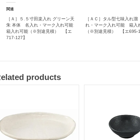
ー
関連
ク
［Ａ］５.５寸田楽入れ グリーン天
［ＡＣ］タル型七味入れ溜
朱 本体 名入れ・マーク入れ可能
れ・マーク入れ可能 箱入
入
箱入れ可能（※別途見積） 【エ
（※別途見積） 【エ695-1
れ
717-127】
可
能
箱
elated products
入
れ
可
能
（
※
別
途