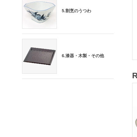
5.割烹のうつわ
6.漆器・木製・その他
R