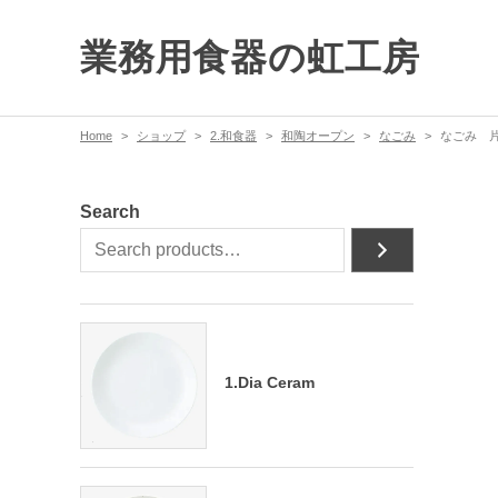
業務用食器の虹工房
Home
ショップ
2.和食器
和陶オープン
なごみ
なごみ 片
Search
1.Dia Ceram