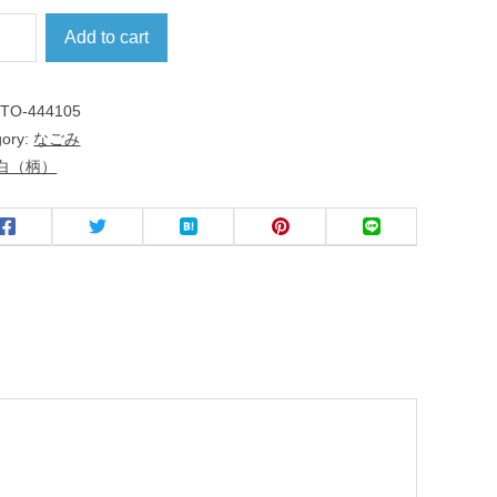
Add to cart
:
TO-444105
gory:
なごみ
白（柄）