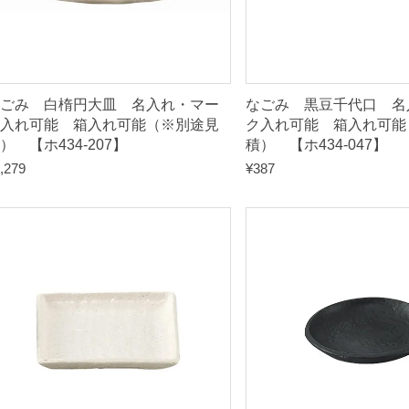
見
積
）
ごみ 白楕円大皿 名入れ・マー
なごみ 黒豆千代口 名
【
入れ可能 箱入れ可能（※別途見
ク入れ可能 箱入れ可能
） 【ホ434-207】
積） 【ホ434-047】
ロ
,279
¥
387
4
3
8
-
0
5
7
】
q
u