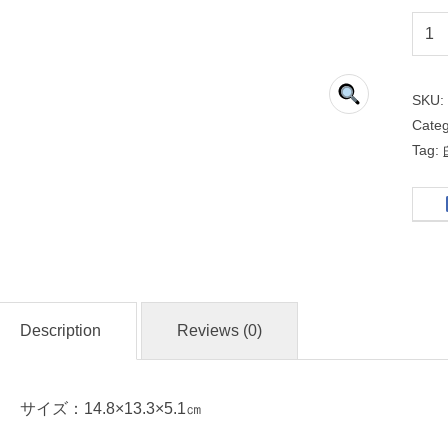
な
ご
み
SKU
Cate
片
Tag:
押
５
.
０
鉢
Description
Reviews (0)
名
入
れ
サイズ：14.8×13.3×5.1㎝
・
マ