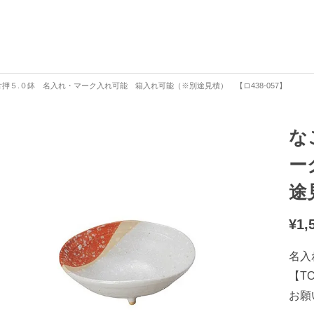
押５.０鉢 名入れ・マーク入れ可能 箱入れ可能（※別途見積） 【ロ438-057】
な
ー
途
¥
1,
名入
【T
お願