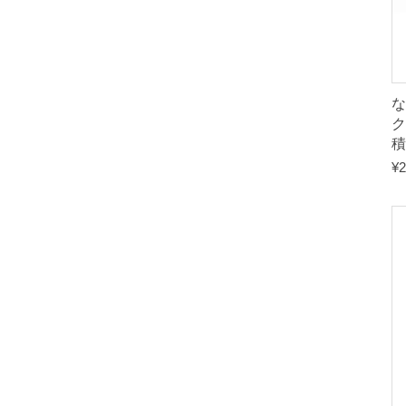
な
ク
積
¥
2