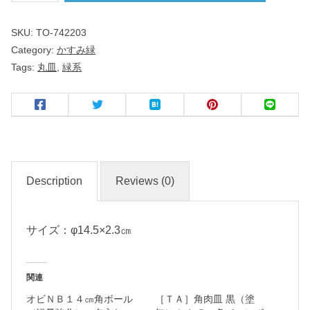
み
SKU:
TO-742203
緑
Category:
かすみ緑
Tags:
丸皿
,
緑系
１
４
.
５
㎝
丸
Description
Reviews (0)
皿
サイズ：φ14.5×2.3㎝
名
入
れ
関連
・
オビＮＢ１４㎝角ボール
［ＴＡ］角肉皿 黒（塗
マ