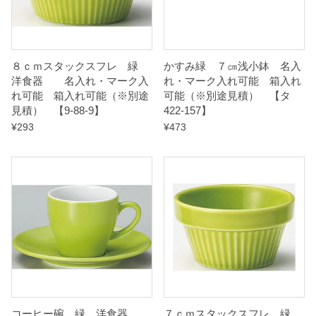
見
積
）
８ｃｍスタックスフレ 緑
かすみ緑 ７㎝浅小鉢 名入
洋食器 名入れ・マーク入
れ・マーク入れ可能 箱入れ
れ可能 箱入れ可能（※別途
可能（※別途見積） 【タ
【
見積） 【9-88-9】
422-157】
タ
¥
293
¥
473
4
2
2
-
0
3
7
】
q
コーヒー碗 緑 洋食器
７ｃｍスタックスフレ 緑
u