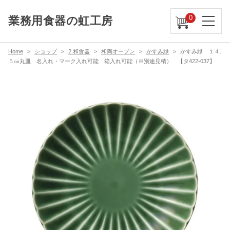
0
業務用食器の虹工房
Home
ショップ
2.和食器
和陶オープン
かすみ緑
かすみ緑 １４.
５㎝丸皿 名入れ・マーク入れ可能 箱入れ可能（※別途見積） 【タ422-037】