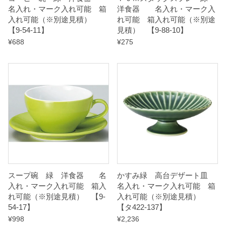
名入れ・マーク入れ可能 箱
洋食器 名入れ・マーク入
a
入れ可能（※別途見積）
れ可能 箱入れ可能（※別途
n
【9-54-11】
見積） 【9-88-10】
t
¥
688
¥
275
i
t
y
スープ碗 緑 洋食器 名
かすみ緑 高台デザート皿
入れ・マーク入れ可能 箱入
名入れ・マーク入れ可能 箱
れ可能（※別途見積） 【9-
入れ可能（※別途見積）
54-17】
【タ422-137】
¥
998
¥
2,236