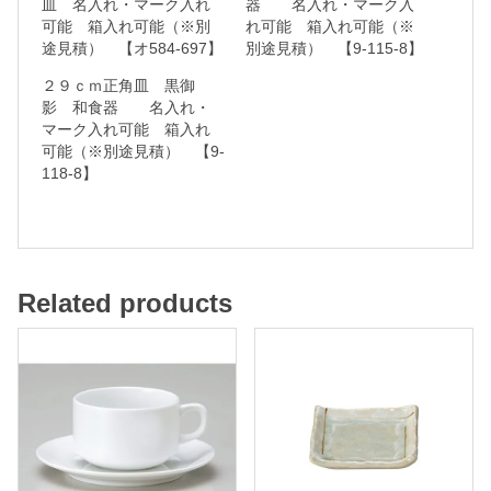
皿 名入れ・マーク入れ
器 名入れ・マーク入
可能 箱入れ可能（※別
れ可能 箱入れ可能（※
可
途見積） 【オ584-697】
別途見積） 【9-115-8】
能
２９ｃｍ正角皿 黒御
影 和食器 名入れ・
箱
マーク入れ可能 箱入れ
可能（※別途見積） 【9-
入
118-8】
れ
可
能
（
Related products
※
別
途
見
積
）