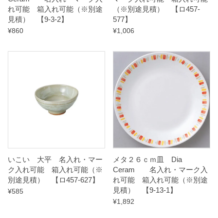
れ可能 箱入れ可能（※別途
（※別途見積） 【ロ457-
t
見積） 【9-3-2】
577】
y
¥
860
¥
1,006
いこい 大平 名入れ・マー
メタ２６ｃｍ皿 Dia
ク入れ可能 箱入れ可能（※
Ceram 名入れ・マーク入
別途見積） 【ロ457-627】
れ可能 箱入れ可能（※別途
見積） 【9-13-1】
¥
585
¥
1,892