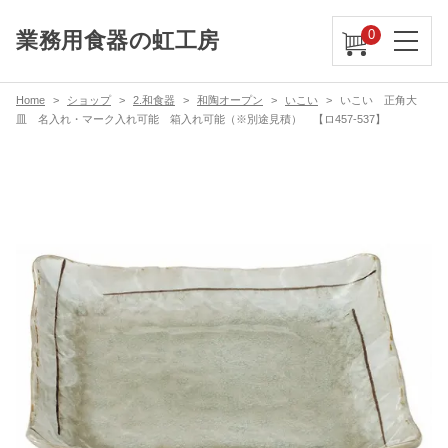
0
業務用食器の虹工房
Home
ショップ
2.和食器
和陶オープン
いこい
いこい 正角大
皿 名入れ・マーク入れ可能 箱入れ可能（※別途見積） 【ロ457-537】