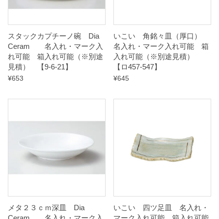
【
ロ
スタックカプチーノ碗 Dia
いこい 角銘々皿（厚口）
4
Ceram 名入れ・マーク入
名入れ・マーク入れ可能 箱
5
れ可能 箱入れ可能（※別途
入れ可能（※別途見積）
見積） 【9-6-21】
【ロ457-547】
7
¥
653
¥
645
-
5
3
7
】
q
u
a
n
t
メタ２３ｃｍ深皿 Dia
いこい 四ツ足皿 名入れ・
Ceram 名入れ・マーク入
マーク入れ可能 箱入れ可能
i