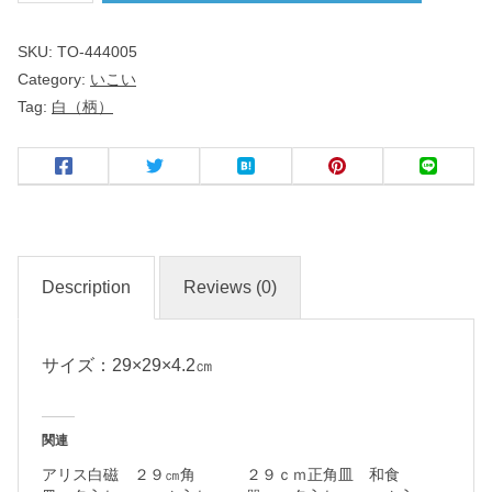
い
SKU:
TO-444005
Category:
いこい
正
Tag:
白（柄）
角
大
皿
名
入
Description
Reviews (0)
れ
・
サイズ：29×29×4.2㎝
マ
ー
ク
関連
入
アリス白磁 ２９㎝角
２９ｃｍ正角皿 和食
れ