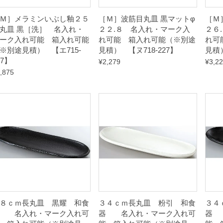
Ｍ］メラミンいぶし釉２５
［Ｍ］波筋目丸皿 黒マットφ
［Ｍ
丸皿 黒［洗］ 名入れ・
２２.８ 名入れ・マーク入
２６
ーク入れ可能 箱入れ可能
れ可能 箱入れ可能（※別途
れ可
※別途見積） 【エ715-
見積） 【ヌ718-227】
見積）
97】
¥
2,279
¥
3,2
,875
８ｃｍ長丸皿 黒耀 和食
３４ｃｍ長丸皿 粉引 和食
３４
器 名入れ・マーク入れ可
器 名入れ・マーク入れ可
器 