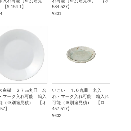
箱入れ可能（※別途見
れ可能（※別途見積） 【オ
【9-154-1】
584-527】
74
¥
301
ス白磁 ２７㎝丸皿 名
いこい ４.０丸皿 名入
・マーク入れ可能 箱入
れ・マーク入れ可能 箱入れ
能（※別途見積） 【オ
可能（※別途見積） 【ロ
557】
457-517】
¥
602