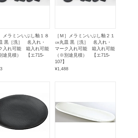
］メラミンいぶし釉１８
［Ｍ］メラミンいぶし釉２１
皿 黒［洗］ 名入れ・
㎝丸皿 黒［洗］ 名入れ・
ク入れ可能 箱入れ可能
マーク入れ可能 箱入れ可能
別途見積） 【エ715-
（※別途見積） 【エ715-
】
107】
23
¥
1,488