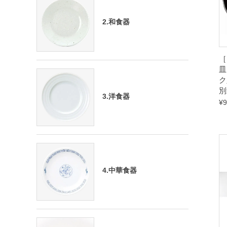
2.和食器
［
皿
ク
別
3.洋食器
¥
9
4.中華食器