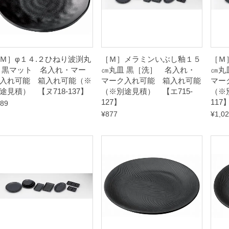
Ｍ］φ１４.２ひねり波渕丸
［Ｍ］メラミンいぶし釉１５
［Ｍ
 黒マット 名入れ・マー
㎝丸皿 黒［洗］ 名入れ・
㎝丸
入れ可能 箱入れ可能（※
マーク入れ可能 箱入れ可能
マー
途見積） 【ヌ718-137】
（※別途見積） 【エ715-
（※
127】
117
89
¥
877
¥
1,0