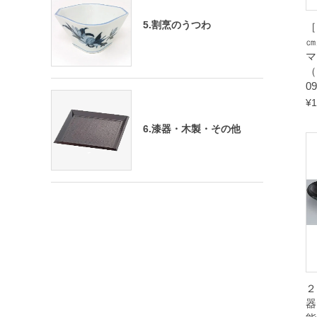
5.割烹のうつわ
［
㎝
マ
（
0
¥
1
6.漆器・木製・その他
２