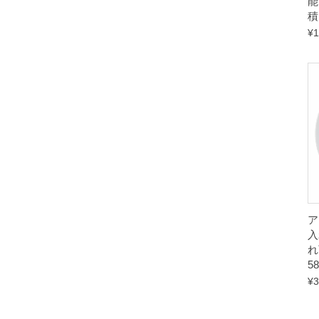
能
積
¥
1
ア
入
れ
5
¥
3