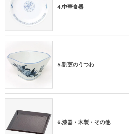
4.中華食器
5.割烹のうつわ
6.漆器・木製・その他