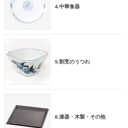
4.中華食器
5.割烹のうつわ
6.漆器・木製・その他