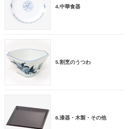
4.中華食器
5.割烹のうつわ
6.漆器・木製・その他