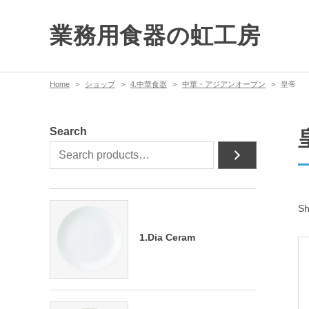
業務用食器の虹工房
Home
ショップ
4.中華食器
中華・アジアンオープン
皇帝
Search
Sh
1.Dia Ceram