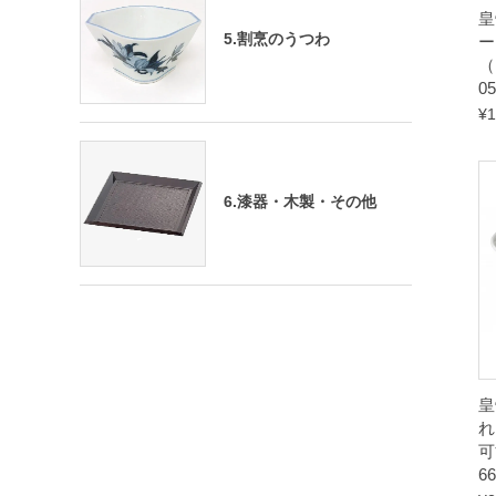
皇
5.割烹のうつわ
ー
（
0
¥
1
6.漆器・木製・その他
皇
れ
可
6